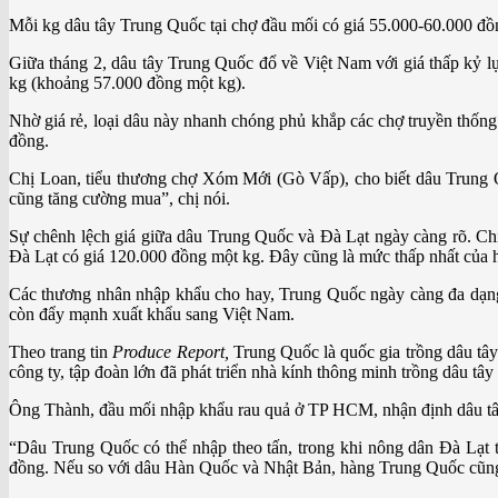
Mỗi kg dâu tây Trung Quốc tại chợ đầu mối có giá 55.000-60.000 đồn
Giữa tháng 2, dâu tây Trung Quốc đổ về Việt Nam với giá thấp kỷ
kg (khoảng 57.000 đồng một kg).
Nhờ giá rẻ, loại dâu này nhanh chóng phủ khắp các chợ truyền thốn
đồng.
Chị Loan, tiểu thương chợ Xóm Mới (Gò Vấp), cho biết dâu Trung 
cũng tăng cường mua”, chị nói.
Sự chênh lệch giá giữa dâu Trung Quốc và Đà Lạt ngày càng rõ. Ch
Đà Lạt có giá 120.000 đồng một kg. Đây cũng là mức thấp nhất của h
Các thương nhân nhập khẩu cho hay, Trung Quốc ngày càng đa dạng h
còn đẩy mạnh xuất khẩu sang Việt Nam.
Theo trang tin
Produce Report,
Trung Quốc là quốc gia trồng dâu tâ
công ty, tập đoàn lớn đã phát triển nhà kính thông minh trồng dâu tâ
Ông Thành, đầu mối nhập khẩu rau quả ở TP HCM, nhận định dâu tây
“Dâu Trung Quốc có thể nhập theo tấn, trong khi nông dân Đà Lạt 
đồng. Nếu so với dâu Hàn Quốc và Nhật Bản, hàng Trung Quốc cũng 