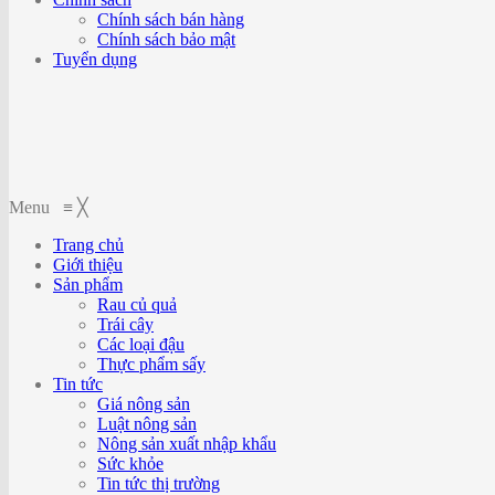
Chính sách bán hàng
Chính sách bảo mật
Tuyển dụng
Menu
≡
╳
Trang chủ
Giới thiệu
Sản phẩm
Rau củ quả
Trái cây
Các loại đậu
Thực phẩm sấy
Tin tức
Giá nông sản
Luật nông sản
Nông sản xuất nhập khẩu
Sức khỏe
Tin tức thị trường