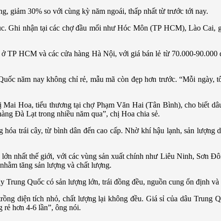
g, giảm 30% so với cùng kỳ năm ngoái, thấp nhất từ trước tới nay.
 lục. Ghi nhận tại các chợ đầu mối như Hóc Môn (TP HCM), Lào Cai, 
g ở TP HCM và các cửa hàng Hà Nội, với giá bán lẻ từ 70.000-90.000
Quốc năm nay không chỉ rẻ, mẫu mã còn đẹp hơn trước. “Mỗi ngày, tô
ị Mai Hoa, tiểu thương tại chợ Phạm Văn Hai (Tân Bình), cho biết 
àng Đà Lạt trong nhiều năm qua”, chị Hoa chia sẻ.
óa trái cây, từ bình dân đến cao cấp. Nhờ khí hậu lạnh, sản lượng dâ
y lớn nhất thế giới, với các vùng sản xuất chính như Liêu Ninh, Sơ
y nhằm tăng sản lượng và chất lượng.
 Trung Quốc có sản lượng lớn, trái đồng đều, nguồn cung ổn định và
trồng diện tích nhỏ, chất lượng lại không đều. Giá sỉ của dâu Trung
rẻ hơn 4-6 lần”, ông nói.