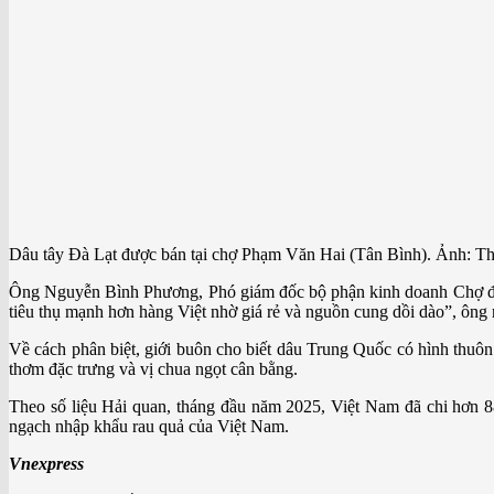
Dâu tây Đà Lạt được bán tại chợ Phạm Văn Hai (Tân Bình). Ảnh: T
Ông Nguyễn Bình Phương, Phó giám đốc bộ phận kinh doanh Chợ đầu
tiêu thụ mạnh hơn hàng Việt nhờ giá rẻ và nguồn cung dồi dào”, ông 
Về cách phân biệt, giới buôn cho biết dâu Trung Quốc có hình thuôn
thơm đặc trưng và vị chua ngọt cân bằng.
Theo số liệu Hải quan, tháng đầu năm 2025, Việt Nam đã chi hơn 
ngạch nhập khẩu rau quả của Việt Nam.
Vnexpress