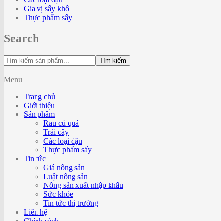
Gia vị sấy khô
Thực phẩm sấy
Search
Tìm kiếm
Menu
Trang chủ
Giới thiệu
Sản phẩm
Rau củ quả
Trái cây
Các loại đậu
Thực phẩm sấy
Tin tức
Giá nông sản
Luật nông sản
Nông sản xuất nhập khẩu
Sức khỏe
Tin tức thị trường
Liên hệ
Chính sách