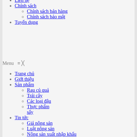
Liên hệ
Chính sách
Chính sách bán hàng
Chính sách bảo mật
Tuyển dụng
Menu
≡
╳
Trang chủ
Giới thiệu
Sản phẩm
Rau củ quả
Trái cây
Các loại đậu
Thực phẩm
sấy
Tin tức
Giá nông sản
Luật nông sản
Nông sản xuất nhập khẩu