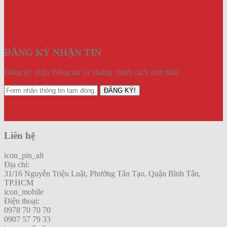
ĐĂNG KÝ NHẬN TIN
Đăng ký nhận thông tin và những chính sách mới nhất
ĐĂNG KÝ!
Liên hệ
icon_pin_alt
Địa chỉ:
31/16 Nguyễn Triệu Luật, Phường Tân Tạo, Quận Bình Tân,
TP.HCM
icon_mobile
Điện thoại:
0978 70 70 70
0907 57 79 33