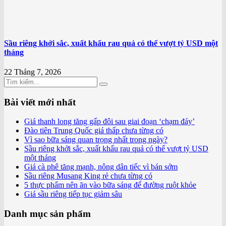
Sầu riêng khởi sắc, xuất khẩu rau quả có thể vượt tỷ USD một
tháng
22 Tháng 7, 2026
Bài viết mới nhất
Giá thanh long tăng gấp đôi sau giai đoạn ‘chạm đáy’
Đào tiên Trung Quốc giá thấp chưa từng có
Vì sao bữa sáng quan trọng nhất trong ngày?
Sầu riêng khởi sắc, xuất khẩu rau quả có thể vượt tỷ USD
một tháng
Giá cà phê tăng mạnh, nông dân tiếc vì bán sớm
Sầu riêng Musang King rẻ chưa từng có
5 thực phẩm nên ăn vào bữa sáng để đường ruột khỏe
Giá sầu riêng tiếp tục giảm sâu
Danh mục sản phẩm