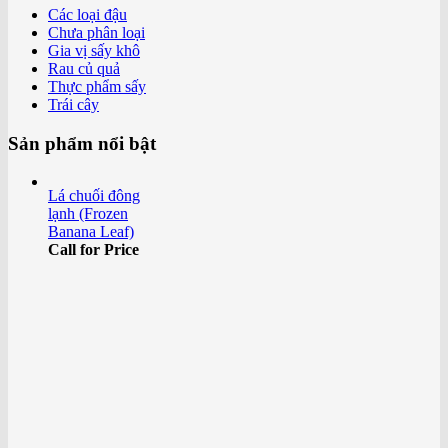
Các loại đậu
Chưa phân loại
Gia vị sấy khô
Rau củ quả
Thực phẩm sấy
Trái cây
Sản phẩm nổi bật
Lá chuối đông
lạnh (Frozen
Banana Leaf)
Call for Price