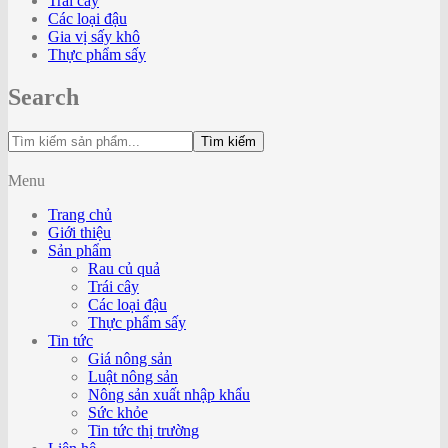
Trái cây
Các loại đậu
Gia vị sấy khô
Thực phẩm sấy
Search
Tìm kiếm
Menu
Trang chủ
Giới thiệu
Sản phẩm
Rau củ quả
Trái cây
Các loại đậu
Thực phẩm sấy
Tin tức
Giá nông sản
Luật nông sản
Nông sản xuất nhập khẩu
Sức khỏe
Tin tức thị trường