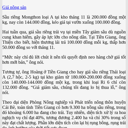
Giá nông sản
Sầu riêng Mongthon loại A tại kho tháng 11 là 200.000 đồng một
kg, nay còn 144.000 đồng, kéo giá tại vườn xuống 100.000 đồng.
Hai tuần qua, giá sầu riêng trái vụ tại miền Tây giảm sâu dù nguồn
cung khan hiếm, gây áp lực lớn cho nông dân. Tại Tiền Giang, ông
Thiện cho biết, hiện thương lái trả 100.000 đồng mỗi kg, thấp hơn
50.000 đồng so với tháng 11.
“Mức này chỉ đủ lời chút ít nên tôi quyết định neo hàng chờ giá tốt
hơn mới bán,” ông nói.
Tương tự, ông Hoàng ở Tiền Giang cho hay giá sầu riêng Thái loại
A (2,7 hộc, 2-5 kg) tại kho giảm từ 180.000-200.000 đồng xuống
còn 140.000-144.000 đồng một kg, trong khi loại Ri 6 chỉ còn
132.000 đồng. “Giá giảm sâu, chúng tôi đang lo bị thua lỗ,” ông
nói.
Theo đại diện Phòng Nông nghiệp và Phát triển nông thôn huyện
Cái Bè, toàn tỉnh Tiền Giang có hơn 9.300 ha trồng sầu riêng, trong
đó khoảng 6.000 ha đang cho trái. Tuy nhiên, diện tích xử lý ra hoa
nghịch vụ chỉ đạt 40%, tương đương 2.400 ha và chỉ 30% trong số
này đạt chất lượng. Phần lớn diện tích còn lại bị rụng bông, rụng trái
do ảnh hưởng của thời tiết cực đoan.