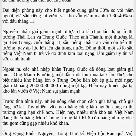
Đại diện phòng này cho biết nguồn cung giảm 30% so với năm
ngoái, giá sầu riêng tại vườn và kho vẫn giảm mạnh từ 30-40% so
với đầu tháng 11.
Nguyên nhân giá giảm mạnh được cho là chịu tác động từ thị
trường Thái Lan và Trung Quốc. Theo anh Thành, một thương lái
tại Tiền Giang, cuối tháng 11, sầu riêng Thái Lan vẫn còn trên thị
trường, gây áp lực lớn lên giá trong nước. Đồng thời, một số lô sầu
riêng Việt Nam bị trả về do dính kim loại nặng, làm giảm uy tín và
sức cạnh tranh.
Ngoài ra, các nhà nhập khẩu Trung Quốc đã đồng loạt giảm giá
mua. Ông Mạnh Khương, một đầu mối thu mua tại Cần Thơ, cho
biết nhiều kho hàng lớn ở Trung Quốc liên kết ép giá, mỗi ngày
giảm khoảng 20.000-30.000 đồng một kg. Điều này khiến giá tại
kho lẫn vườn ở Việt Nam sụt giảm mạnh.
Trước tình hình này, nhiều nông dân chọn cách giữ hàng, chờ giá
tăng trở lại. Tuy nhiên, việc neo hàng cũng làm nguồn cung ra thị
trường càng hạn chế hơn. Hiện nay, nhiều nhà kho tại Việt Nam
đang thiếu hàng Mon Thong, trong khi Ri 6 còn hàng nhưng việc
thu gom cũng gặp nhiều khó khăn.
Ông Đặng Phúc Nguyên, Tổng Thư ký Hiệp hội Rau quả Việt