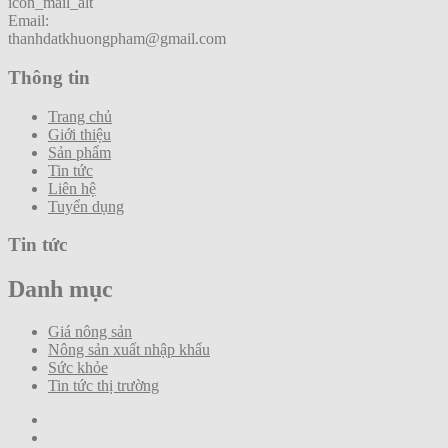
icon_mail_alt
Email:
thanhdatkhuongpham@gmail.com
Thông tin
Trang chủ
Giới thiệu
Sản phẩm
Tin tức
Liên hệ
Tuyển dụng
Tin tức
Danh mục
Giá nông sản
Nông sản xuất nhập khẩu
Sức khỏe
Tin tức thị trường