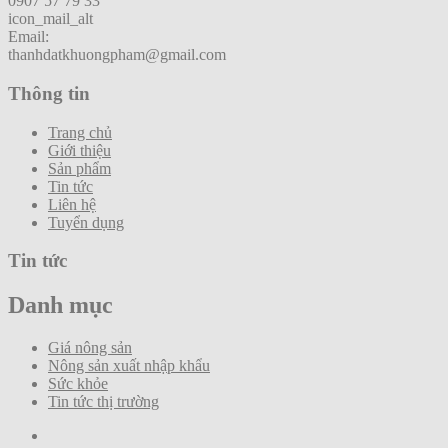
0907 57 79 33
icon_mail_alt
Email:
thanhdatkhuongpham@gmail.com
Thông tin
Trang chủ
Giới thiệu
Sản phẩm
Tin tức
Liên hệ
Tuyển dụng
Tin tức
Danh mục
Giá nông sản
Nông sản xuất nhập khẩu
Sức khỏe
Tin tức thị trường