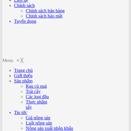
Liên hệ
Chính sách
Chính sách bán hàng
Chính sách bảo mật
Tuyển dụng
Menu
≡
╳
Trang chủ
Giới thiệu
Sản phẩm
Rau củ quả
Trái cây
Các loại đậu
Thực phẩm
sấy
Tin tức
Giá nông sản
Luật nông sản
Nông sản xuất nhập khẩu