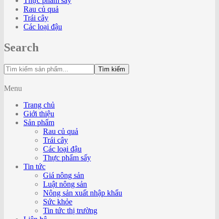
Thực phẩm sấy
Rau củ quả
Trái cây
Các loại đậu
Search
Tìm kiếm
Menu
Trang chủ
Giới thiệu
Sản phẩm
Rau củ quả
Trái cây
Các loại đậu
Thực phẩm sấy
Tin tức
Giá nông sản
Luật nông sản
Nông sản xuất nhập khẩu
Sức khỏe
Tin tức thị trường