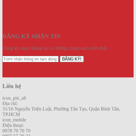
ĐĂNG KÝ NHẬN TIN
Đăng ký nhận thông tin và những chính sách mới nhất
ĐĂNG KÝ!
Liên hệ
icon_pin_alt
Địa chỉ:
31/16 Nguyễn Triệu Luật, Phường Tân Tạo, Quận Bình Tân,
TP.HCM
icon_mobile
Điện thoại:
0978 70 70 70