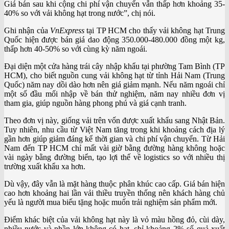
Giá bán sau khi cộng chi phí vận chuyển vẫn thấp hơn khoảng 35-
40% so với vải không hạt trong nước”, chị nói.
Ghi nhận của
VnExpress
tại TP HCM cho thấy vải không hạt Trung
Quốc hiện được bán giá dao động 350.000-480.000 đồng một kg,
thấp hơn 40-50% so với cùng kỳ năm ngoái.
Đại diện một cửa hàng trái cây nhập khẩu tại phường Tam Bình (TP
HCM), cho biết nguồn cung vải không hạt từ tỉnh Hải Nam (Trung
Quốc) năm nay dồi dào hơn nên giá giảm mạnh. Nếu năm ngoái chỉ
một số đầu mối nhập về bán thử nghiệm, năm nay nhiều đơn vị
tham gia, giúp nguồn hàng phong phú và giá cạnh tranh.
Theo đơn vị này, giống vải trên vốn được xuất khẩu sang Nhật Bản.
Tuy nhiên, nhu cầu từ Việt Nam tăng trong khi khoảng cách địa lý
gần hơn giúp giảm đáng kể thời gian và chi phí vận chuyển. Từ Hải
Nam đến TP HCM chỉ mất vài giờ bằng đường hàng không hoặc
vài ngày bằng đường biển, tạo lợi thế về logistics so với nhiều thị
trường xuất khẩu xa hơn.
Dù vậy, đây vẫn là mặt hàng thuộc phân khúc cao cấp. Giá bán hiện
cao hơn khoảng hai lần vải thiều truyền thống nên khách hàng chủ
yếu là người mua biếu tặng hoặc muốn trải nghiệm sản phẩm mới.
Điểm khác biệt của vải không hạt này là vỏ màu hồng đỏ, cùi dày,
nhiều nước và phần lớn không có hạt, chỉ khoảng 2% số quả xuất