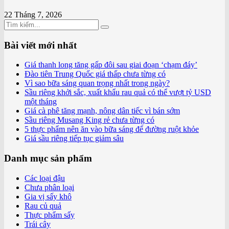
22 Tháng 7, 2026
Bài viết mới nhất
Giá thanh long tăng gấp đôi sau giai đoạn ‘chạm đáy’
Đào tiên Trung Quốc giá thấp chưa từng có
Vì sao bữa sáng quan trọng nhất trong ngày?
Sầu riêng khởi sắc, xuất khẩu rau quả có thể vượt tỷ USD
một tháng
Giá cà phê tăng mạnh, nông dân tiếc vì bán sớm
Sầu riêng Musang King rẻ chưa từng có
5 thực phẩm nên ăn vào bữa sáng để đường ruột khỏe
Giá sầu riêng tiếp tục giảm sâu
Danh mục sản phẩm
Các loại đậu
Chưa phân loại
Gia vị sấy khô
Rau củ quả
Thực phẩm sấy
Trái cây