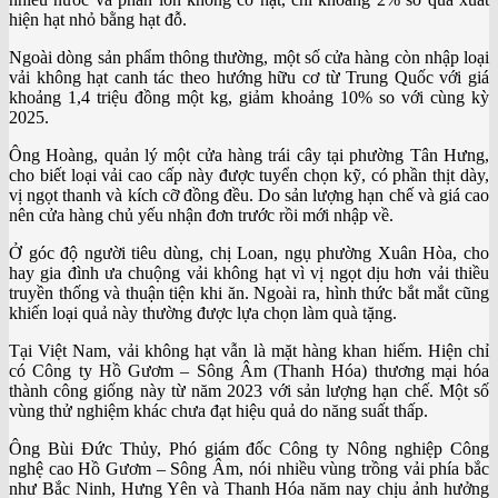
hiện hạt nhỏ bằng hạt đỗ.
Ngoài dòng sản phẩm thông thường, một số cửa hàng còn nhập loại
vải không hạt canh tác theo hướng hữu cơ từ Trung Quốc với giá
khoảng 1,4 triệu đồng một kg, giảm khoảng 10% so với cùng kỳ
2025.
Ông Hoàng, quản lý một cửa hàng trái cây tại phường Tân Hưng,
cho biết loại vải cao cấp này được tuyển chọn kỹ, có phần thịt dày,
vị ngọt thanh và kích cỡ đồng đều. Do sản lượng hạn chế và giá cao
nên cửa hàng chủ yếu nhận đơn trước rồi mới nhập về.
Ở góc độ người tiêu dùng, chị Loan, ngụ phường Xuân Hòa, cho
hay gia đình ưa chuộng vải không hạt vì vị ngọt dịu hơn vải thiều
truyền thống và thuận tiện khi ăn. Ngoài ra, hình thức bắt mắt cũng
khiến loại quả này thường được lựa chọn làm quà tặng.
Tại Việt Nam, vải không hạt vẫn là mặt hàng khan hiếm. Hiện chỉ
có Công ty Hồ Gươm – Sông Âm (Thanh Hóa) thương mại hóa
thành công giống này từ năm 2023 với sản lượng hạn chế. Một số
vùng thử nghiệm khác chưa đạt hiệu quả do năng suất thấp.
Ông Bùi Đức Thủy, Phó giám đốc Công ty Nông nghiệp Công
nghệ cao Hồ Gươm – Sông Âm, nói nhiều vùng trồng vải phía bắc
như Bắc Ninh, Hưng Yên và Thanh Hóa năm nay chịu ảnh hưởng