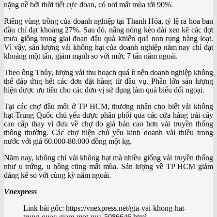
nặng nề bởi thời tiết cực đoan, có nơi mất mùa tới 90%.
Riêng vùng trồng của doanh nghiệp tại Thanh Hóa, tỷ lệ ra hoa ban
đầu chỉ đạt khoảng 27%. Sau đó, nắng nóng kéo dài xen kẽ các đợt
mưa giông trong giai đoạn đậu quả khiến quả non rụng hàng loạt.
Vì vậy, sản lượng vải không hạt của doanh nghiệp năm nay chỉ đạt
khoảng một tấn, giảm mạnh so với mức 7 tấn năm ngoái.
Theo ông Thủy, lượng vải thu hoạch quá ít nên doanh nghiệp không
thể đáp ứng hết các đơn đặt hàng từ đầu vụ. Phần lớn sản lượng
hiện được ưu tiên cho các đơn vị sử dụng làm quà biếu đối ngoại.
Tại các chợ đầu mối ở TP HCM, thương nhân cho biết vải không
hạt Trung Quốc chủ yếu được phân phối qua các cửa hàng trái cây
cao cấp thay vì đưa về chợ do giá bán cao hơn vải truyền thống
thông thường. Các chợ hiện chủ yếu kinh doanh vải thiều trong
nước với giá 60.000-80.000 đồng một kg.
Năm nay, không chỉ vải không hạt mà nhiều giống vải truyền thống
như u trứng, u hồng cũng mất mùa. Sản lượng về TP HCM giảm
đáng kể so với cùng kỳ năm ngoái.
Vnexpress
Link bài gốc: https://vnexpress.net/gia-vai-khong-hat-
trung-quoc-giam-mot-nua-5086646.html