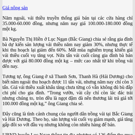
Giá nông sản
Năm ngoái, vải thiều truyền thống giá bán tại các cửa hàng chỉ
35.000-60.000 đồng, nhưng năm nay giá 100.000-180.000 đồng
một kg.
Bà Nguyễn Thị Hiền ở Lục Ngạn (Bắc Giang) chia sẻ rằng gia đình
bà dự kiến sản lượng vải thiều năm nay giảm 30%, nhưng thực tế
khi thu hoạch lại giảm đến 60%. Mất mùa nghiêm trọng khiến giá
vải thiều cuối vụ tăng vọt. Nửa tấn vải cuối cùng gia đình bà bán
được với giá 80.000 đồng một kg – mức cao nhất từ khi trồng vải
đến nay.
Tương tự, ông Giang ở xã Thanh Sơn, Thanh Hà (Hải Dương) cho
biết năm ngoái thu hoạch được 11 tấn vải, nhưng năm nay chỉ còn 3
tấn. Giá vải thiều xuất khẩu tăng chưa từng có vẫn không đủ bù đắp
chi phí cho gia đình. “Trong vườn, vài cây chỉ còn lác đác trái
nhưng chúng to, tròn đều là ngọt đậm đà nên thương lái trả giá tới
100.000 đồng một kg,” ông Giang chia sẻ.
Đây cũng là tình cảnh chung của người dân trồng vải tại Bắc Giang
và Hải Dương. Theo họ, sản lượng vải cuối vụ giảm mạnh, giá tăng
gấp đôi so với đầu vụ nhưng không còn nhiều hàng để bán.
UBND huyện Lục Ngạn thông tin địa phương có 126 điểm thu mua