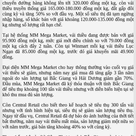
chuyển đường hàng không lên tới 320.000 đồng một kg, còn vải
thiều truyền thống giá 165.000-180.000 đồng một kg, đắt gấp đôi
cùng kỳ và tăng 50% so với đầu vụ. Một số siêu thị đã tạm ngừng
nhập hàng, số khác bán với giá khoảng 120.000-135.000 đồng một
kg nhưng số lượng rất hạn chế.
Tại hệ thống MM Mega Market, vải thiều đang được bán với giá
95.900 đồng một kg, mức giá mới điều chỉnh so với 79.000 đồng
một kg cách đây 2 tuần. Còn tại Winmart mỗi kg vải thiều Lục
Ngạn đã 85.000 đồng một kg, trước đó giá khuyến mãi 49.900
đồng.
Đại diện MM Mega Market cho hay thông thường vào cuối vụ giá
vải thiều sẽ giảm, nhưng năm nay giá mua đã tăng gấp 3 lần năm
ngoái do sản lượng tại Bắc Giang và Hải Dương giảm gần 70%.
Đầu mùa, MM Mega Market đã ký thỏa thuận với tỉnh Bắc Giang
để tiêu thụ khoảng 100 tấn vải thiều nhưng với diễn biến hiện tại sẽ
khó thu mua đủ sản lượng.
Còn Central Retail cho biết theo kế hoạch sẽ tiêu thụ 300 tấn vải
nhưng với tình hình hiện tại, siêu thị sẽ giảm sản lượng tiêu thụ.
Ngay từ đầu vụ, Central Retail đã dự báo do ảnh hưởng của thời tiết
bất thường, năm nay vải thiều mất mùa, sản lượng giảm một nửa so
với năm trước, giá bán tăng khoảng 40% so với cùng kỳ.