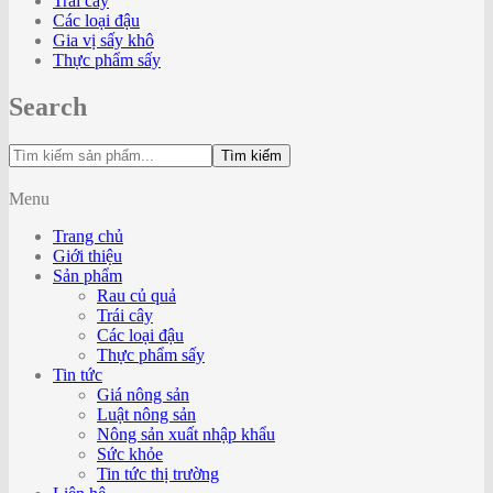
Trái cây
Các loại đậu
Gia vị sấy khô
Thực phẩm sấy
Search
Tìm kiếm
Menu
Trang chủ
Giới thiệu
Sản phẩm
Rau củ quả
Trái cây
Các loại đậu
Thực phẩm sấy
Tin tức
Giá nông sản
Luật nông sản
Nông sản xuất nhập khẩu
Sức khỏe
Tin tức thị trường