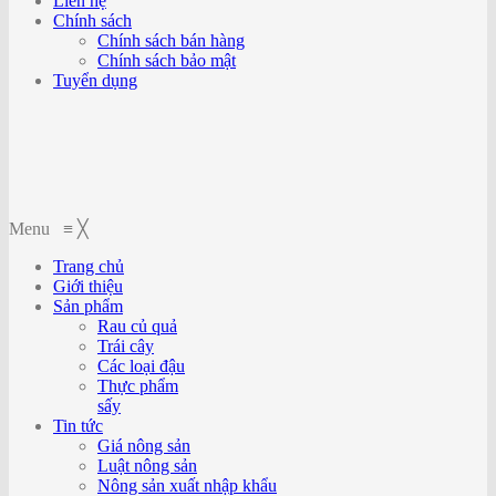
Liên hệ
Chính sách
Chính sách bán hàng
Chính sách bảo mật
Tuyển dụng
Menu
≡
╳
Trang chủ
Giới thiệu
Sản phẩm
Rau củ quả
Trái cây
Các loại đậu
Thực phẩm
sấy
Tin tức
Giá nông sản
Luật nông sản
Nông sản xuất nhập khẩu