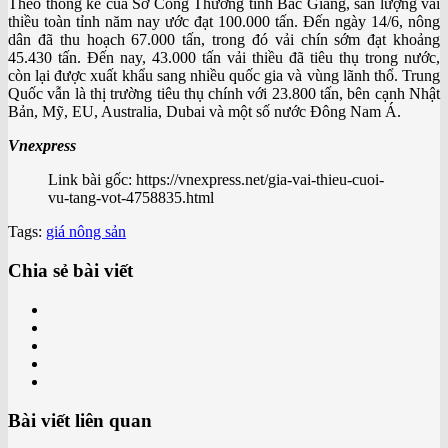
Theo thống kê của Sở Công Thương tỉnh Bắc Giang, sản lượng vải
thiều toàn tỉnh năm nay ước đạt 100.000 tấn. Đến ngày 14/6, nông
dân đã thu hoạch 67.000 tấn, trong đó vải chín sớm đạt khoảng
45.430 tấn. Đến nay, 43.000 tấn vải thiều đã tiêu thụ trong nước,
còn lại được xuất khẩu sang nhiều quốc gia và vùng lãnh thổ. Trung
Quốc vẫn là thị trường tiêu thụ chính với 23.800 tấn, bên cạnh Nhật
Bản, Mỹ, EU, Australia, Dubai và một số nước Đông Nam Á.
Vnexpress
Link bài gốc: https://vnexpress.net/gia-vai-thieu-cuoi-
vu-tang-vot-4758835.html
Tags:
giá nông sản
Chia sẻ bài viết
Bài viết liên quan