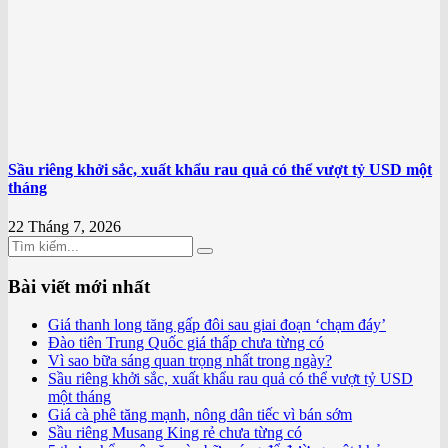
Sầu riêng khởi sắc, xuất khẩu rau quả có thể vượt tỷ USD một
tháng
22 Tháng 7, 2026
Bài viết mới nhất
Giá thanh long tăng gấp đôi sau giai đoạn ‘chạm đáy’
Đào tiên Trung Quốc giá thấp chưa từng có
Vì sao bữa sáng quan trọng nhất trong ngày?
Sầu riêng khởi sắc, xuất khẩu rau quả có thể vượt tỷ USD
một tháng
Giá cà phê tăng mạnh, nông dân tiếc vì bán sớm
Sầu riêng Musang King rẻ chưa từng có