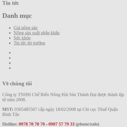
Tin tức
Danh mục
Giá nông sản
Nông sản xuất nhập khẩu
Sức khỏe
Tin tức thị trường
Về chúng tôi
Công ty TNHH Chế Biến Nông Hải Sản Thành Đạt được thành lập
từ năm 2008.
MST:
0305485567 cấp ngày 18/02/2008 tại Chi cục Thuế Quận
Bình Tân
Hotline:
0978 70 70 70
-
0907 57 79 33
(phone/zalo)