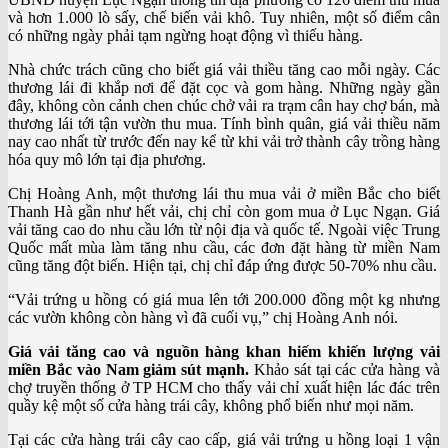
và hơn 1.000 lò sấy, chế biến vải khô. Tuy nhiên, một số điểm cân
có những ngày phải tạm ngừng hoạt động vì thiếu hàng.
Nhà chức trách cũng cho biết giá vải thiều tăng cao mỗi ngày. Các
thương lái đi khắp nơi để đặt cọc và gom hàng. Những ngày gần
đây, không còn cảnh chen chúc chở vải ra trạm cân hay chợ bán, mà
thương lái tới tận vườn thu mua. Tính bình quân, giá vải thiều năm
nay cao nhất từ trước đến nay kể từ khi vải trở thành cây trồng hàng
hóa quy mô lớn tại địa phương.
Chị Hoàng Anh, một thương lái thu mua vải ở miền Bắc cho biết
Thanh Hà gần như hết vải, chị chỉ còn gom mua ở Lục Ngạn. Giá
vải tăng cao do nhu cầu lớn từ nội địa và quốc tế. Ngoài việc Trung
Quốc mất mùa làm tăng nhu cầu, các đơn đặt hàng từ miền Nam
cũng tăng đột biến. Hiện tại, chị chỉ đáp ứng được 50-70% nhu cầu.
“Vải trứng u hồng có giá mua lên tới 200.000 đồng một kg nhưng
các vườn không còn hàng vì đã cuối vụ,” chị Hoàng Anh nói.
Giá vải tăng cao và nguồn hàng khan hiếm khiến lượng vải
miền Bắc vào Nam giảm sút mạnh.
Khảo sát tại các cửa hàng và
chợ truyền thống ở TP HCM cho thấy vải chỉ xuất hiện lác đác trên
quầy kệ một số cửa hàng trái cây, không phổ biến như mọi năm.
Tại các cửa hàng trái cây cao cấp, giá vải trứng u hồng loại 1 vận