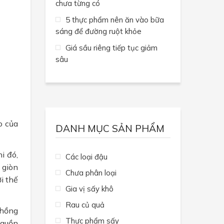
chưa từng có
5 thực phẩm nên ăn vào bữa
sáng để đường ruột khỏe
Giá sầu riêng tiếp tục giảm
sâu
o của
DANH MỤC SẢN PHẨM
i đó,
Các loại đậu
 giòn
Chưa phân loại
i thế
Gia vị sấy khô
Rau củ quả
 hồng
Thực phẩm sấy
nguồn