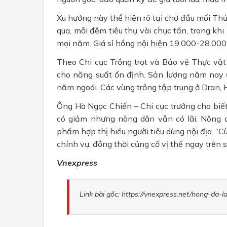
Xu hướng này thể hiện rõ tại chợ đầu mối Thủ
qua, mỗi đêm tiêu thụ vài chục tấn, trong kh
mọi năm. Giá sỉ hồng nội hiện 19.000-28.000 
Theo Chi cục Trồng trọt và Bảo vệ Thực vật
cho năng suất ổn định. Sản lượng năm nay ư
năm ngoái. Các vùng trồng tập trung ở Dran,
Ông Hà Ngọc Chiến – Chi cục trưởng cho biết
có giảm nhưng nông dân vẫn có lãi. Nông d
phẩm hợp thị hiếu người tiêu dùng nội địa. “C
chính vụ, đồng thời củng cố vị thế ngay trên s
Vnexpress
Link bài gốc: https://vnexpress.net/hong-da