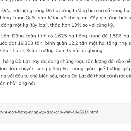
 Đức, nơi lượng hồng Đà Lạt tăng trưởng hai con số trong ha
i hàng Trung Quốc sản lượng về chợ giảm, đẩy giá tăng hơn s
đồng một kg (tùy loại), thấp hơn 13% so với cùng kỳ.
 Lâm Đồng, toàn tỉnh có 1.625 ha hồng, trong đó 1.586 ha
ớc đạt 19.353 tấn, bình quân 12,2 tấn một ha, tăng nhẹ s
 Hiệp Thạnh, Xuân Trường, Cam Ly và Langbiang.
, hồng Đà Lạt nay đa dạng chủng loại, sản lượng dồi dào nê
ân dần chuyển sang giống Fuji, hồng giòn, quế hương giú
ùng với đầu tư chế biến sâu, hồng Đà Lạt đã thoát cảnh rớt gi
ân nhà”, ông nói.
-lat-re-hon-hang-nhap-ap-dao-cho-viet-4945614.html