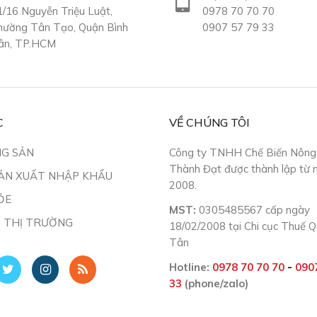
1/16 Nguyễn Triệu Luật,
0978 70 70 70
hường Tân Tạo, Quận Bình
0907 57 79 33
ân, TP.HCM
C
VỀ CHÚNG TÔI
NG SẢN
Công ty TNHH Chế Biến Nông
Thành Đạt được thành lập từ
ẢN XUẤT NHẬP KHẨU
2008.
ỎE
MST:
0305485567 cấp ngày
C THỊ TRƯỜNG
18/02/2008 tại Chi cục Thuế 
Tân
Hotline:
0978 70 70 70
-
0907
33
(phone/zalo)