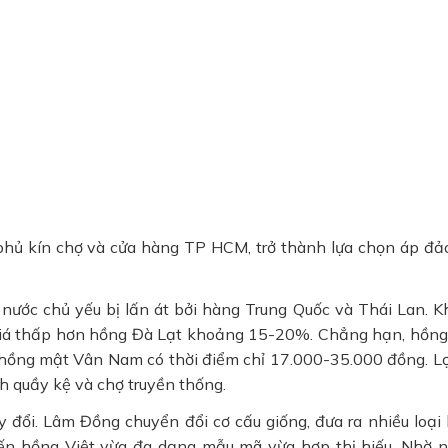
phủ kín chợ và cửa hàng TP HCM, trở thành lựa chọn áp đả
nước chủ yếu bị lấn át bởi hàng Trung Quốc và Thái Lan. Kh
 giá thấp hơn hồng Đà Lạt khoảng 15-20%. Chẳng hạn, hồng
hồng mật Vân Nam có thời điểm chỉ 17.000-35.000 đồng. Lợ
h quầy kệ và chợ truyền thống.
 đổi. Lâm Đồng chuyển đổi cơ cấu giống, đưa ra nhiều loại
hiến hồng Việt vừa đa dạng mẫu mã vừa hợp thị hiếu. Nhờ 