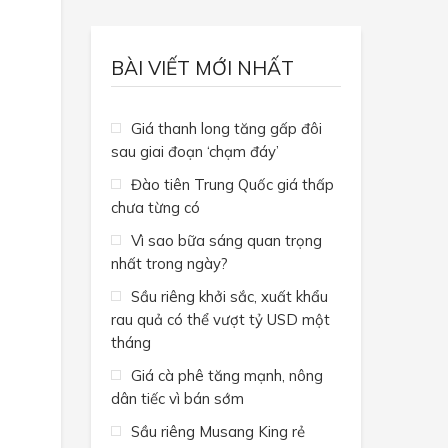
BÀI VIẾT MỚI NHẤT
Giá thanh long tăng gấp đôi
sau giai đoạn ‘chạm đáy’
Đào tiên Trung Quốc giá thấp
chưa từng có
Vì sao bữa sáng quan trọng
nhất trong ngày?
Sầu riêng khởi sắc, xuất khẩu
rau quả có thể vượt tỷ USD một
tháng
Giá cà phê tăng mạnh, nông
dân tiếc vì bán sớm
Sầu riêng Musang King rẻ