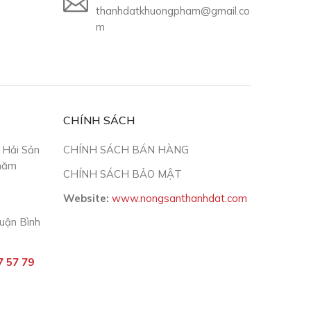
thanhdatkhuongpham@gmail.co
m
CHÍNH SÁCH
 Hải Sản
CHÍNH SÁCH BÁN HÀNG
 năm
CHÍNH SÁCH BẢO MẬT
Website:
www.nongsanthanhdat.com
Quận Bình
 57 79