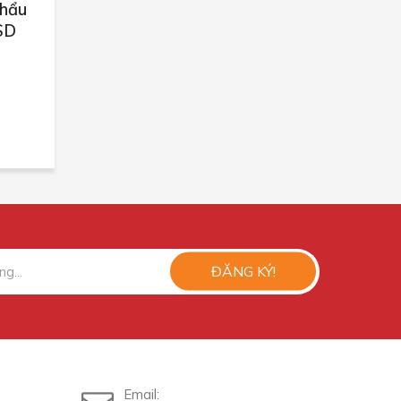
khẩu
SD
ĐĂNG KÝ!
Email: