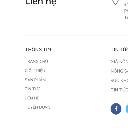
Liên hệ
3
P
T
THÔNG TIN
TIN TỨ
TRANG CHỦ
GIÁ NÔ
GIỚI THIỆU
NÔNG S
SẢN PHẨM
SỨC KH
TIN TỨC
TIN TỨ
LIÊN HỆ
TUYỂN DỤNG