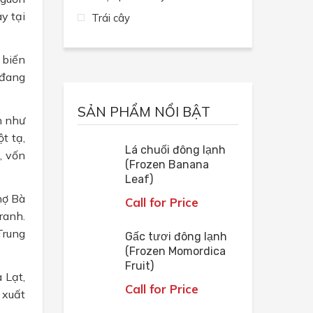
y tại
Trái cây
 biến
 đang
SẢN PHẨM NỔI BẬT
n như
t tạ,
Lá chuối đông lạnh
, vốn
(Frozen Banana
Leaf)
hợ Bà
Call for Price
ranh.
Trung
Gấc tươi đông lạnh
(Frozen Momordica
Fruit)
 Lạt,
Call for Price
 xuất
.