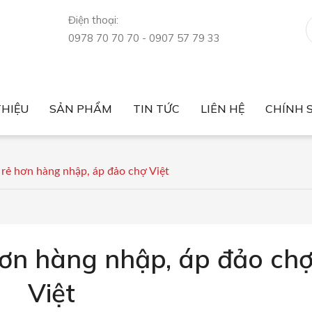
Điện thoại:
0978 70 70 70 - 0907 57 79 33
THIỆU
SẢN PHẨM
TIN TỨC
LIÊN HỆ
CHÍNH 
Tin tức thị trường
Sức khỏe
Nông sản xuất nhập khẩu
Luật nông sản
Giá nông sản
Chính sách bảo mật
Chính sách bán hàng
rẻ hơn hàng nhập, áp đảo chợ Việt
ơn hàng nhập, áp đảo ch
Việt