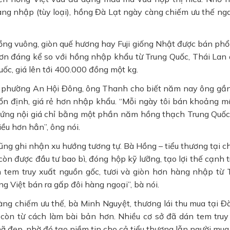
ng nhập (tùy loại), hồng Đà Lạt ngày càng chiếm ưu thế nga
ồng vuông, giòn quế hương hay Fuji giống Nhật được bán phổ
ơn đáng kể so với hồng nhập khẩu từ Trung Quốc, Thái Lan
c, giá lên tới 400.000 đồng một kg.
t, phường An Hội Đông, ông Thanh cho biết năm nay ông gầ
ổn định, giá rẻ hơn nhập khẩu. “Mỗi ngày tôi bán khoảng mộ
rứng nội giá chỉ bằng một phần năm hồng thạch Trung Quốc
ều hơn hẳn”, ông nói.
ũng ghi nhận xu hướng tương tự. Bà Hồng – tiểu thương tại c
òn được đầu tư bao bì, đóng hộp kỹ lưỡng, tạo lợi thế cạnh t
dán tem truy xuất nguồn gốc, tươi và giòn hơn hàng nhập từ 
g Việt bán ra gấp đôi hàng ngoại”, bà nói.
ng chiếm ưu thế, bà Minh Nguyệt, thương lái thu mua tại Đà
 còn từ cách làm bài bản hơn. Nhiều cơ sở đã dán tem truy
mã đẹp, nhờ đó tạo niềm tin cho cả tiểu thương lẫn người mua