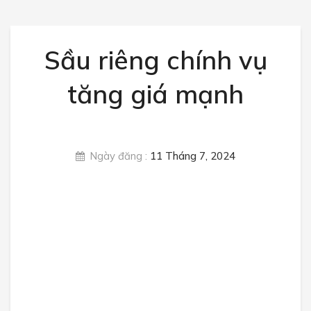
Rau củ quả
Trái cây
Sầu riêng chính vụ
Các loại đậu
tăng giá mạnh
Thực phẩm sấy
TIN TỨC
Ngày đăng :
11 Tháng 7, 2024
Giá nông sản
Luật nông sản
Nông sản xuất nhập khẩu
Sức khỏe
Tin tức thị trường
LIÊN HỆ