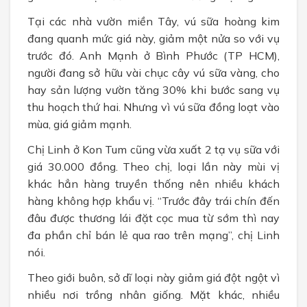
Tại các nhà vườn miền Tây, vú sữa hoàng kim
đang quanh mức giá này, giảm một nửa so với vụ
trước đó. Anh Mạnh ở Bình Phước (TP HCM),
người đang sở hữu vài chục cây vú sữa vàng, cho
hay sản lượng vườn tăng 30% khi bước sang vụ
thu hoạch thứ hai. Nhưng vì vú sữa đồng loạt vào
mùa, giá giảm mạnh.
Chị Linh ở Kon Tum cũng vừa xuất 2 tạ vụ sữa với
giá 30.000 đồng. Theo chị, loại lần này mùi vị
khác hẳn hàng truyền thống nên nhiều khách
hàng không hợp khẩu vị. “Trước đây trái chín đến
đâu được thương lái đặt cọc mua từ sớm thì nay
đa phần chỉ bán lẻ qua rao trên mạng”, chị Linh
nói.
Theo giới buôn, sở dĩ loại này giảm giá đột ngột vì
nhiều nơi trồng nhân giống. Mặt khác, nhiều