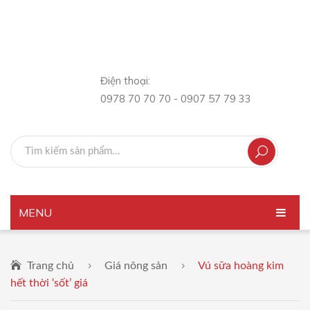
Điện thoại:
0978 70 70 70 - 0907 57 79 33
MENU
TRANG CHỦ
Trang chủ
Giá nông sản
Vú sữa hoàng kim
GIỚI THIỆU
hết thời ‘sốt’ giá
SẢN PHẨM