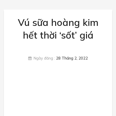
Rau củ quả
Trái cây
Vú sữa hoàng kim
Các loại đậu
hết thời ‘sốt’ giá
Thực phẩm sấy
TIN TỨC
Ngày đăng :
28 Tháng 2, 2022
Giá nông sản
Luật nông sản
Nông sản xuất nhập khẩu
Sức khỏe
Tin tức thị trường
LIÊN HỆ