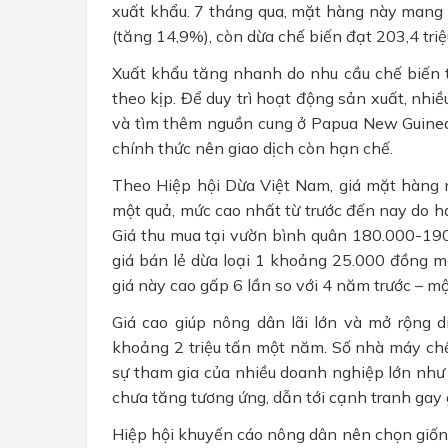
xuất khẩu. 7 tháng qua, mặt hàng này mang v
(tăng 14,9%), còn dừa chế biến đạt 203,4 tri
Xuất khẩu tăng nhanh do nhu cầu chế biến tr
theo kịp. Để duy trì hoạt động sản xuất, nh
và tìm thêm nguồn cung ở Papua New Guinea
chính thức nên giao dịch còn hạn chế.
Theo Hiệp hội Dừa Việt Nam, giá mặt hàng
một quả, mức cao nhất từ trước đến nay do 
Giá thu mua tại vườn bình quân 180.000-190.
giá bán lẻ dừa loại 1 khoảng 25.000 đồng m
giá này cao gấp 6 lần so với 4 năm trước – m
Giá cao giúp nông dân lãi lớn và mở rộng d
khoảng 2 triệu tấn một năm. Số nhà máy chế
sự tham gia của nhiều doanh nghiệp lớn như 
chưa tăng tương ứng, dẫn tới cạnh tranh gay 
Hiệp hội khuyến cáo nông dân nên chọn giống