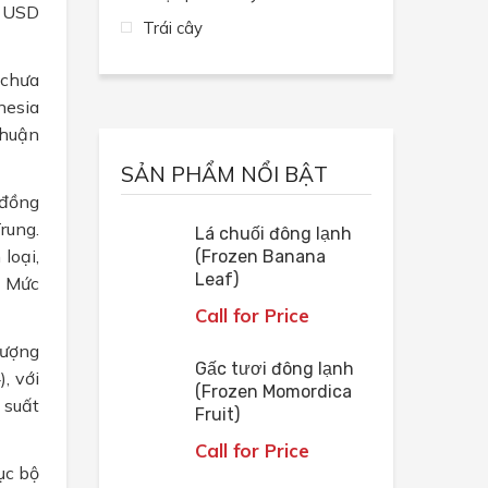
u USD
Trái cây
 chưa
nesia
thuận
SẢN PHẨM NỔI BẬT
 đồng
rung.
Lá chuối đông lạnh
loại,
(Frozen Banana
Leaf)
. Mức
Call for Price
lượng
Gấc tươi đông lạnh
, với
(Frozen Momordica
 suất
Fruit)
Call for Price
ục bộ