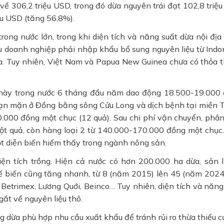
ề 306,2 triệu USD, trong đó dừa nguyên trái đạt 102,8 triệ
ệu USD (tăng 56,8%).
ong nước lớn, trong khi diện tích và năng suất dừa nội địa
iều doanh nghiệp phải nhập khẩu bổ sung nguyên liệu từ Indo
. Tuy nhiên, Việt Nam và Papua New Guinea chưa có thỏa 
 này trong nước 6 tháng đầu năm dao động 18.500-19.000
hạn mặn ở Đồng bằng sông Cửu Long và dịch bệnh tại miền T
000 đồng một chục (12 quả). Sau chi phí vận chuyển, phân 
ột quả, còn hàng loại 2 từ 140.000-170.000 đồng một chục
ột diễn biến hiếm thấy trong ngành nông sản.
iện tích trồng. Hiện cả nước có hơn 200.000 ha dừa, sản 
 biến cũng tăng nhanh, từ 8 (năm 2015) lên 45 (năm 2024)
Betrimex, Lương Quới, Beinco… Tuy nhiên, diện tích và năng
gắt về nguyên liệu thô.
 dừa phù hợp nhu cầu xuất khẩu để tránh rủi ro thừa thiếu c