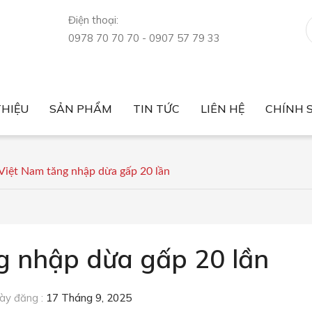
Điện thoại:
0978 70 70 70 - 0907 57 79 33
THIỆU
SẢN PHẨM
TIN TỨC
LIÊN HỆ
CHÍNH 
Tin tức thị trường
Sức khỏe
Nông sản xuất nhập khẩu
Luật nông sản
Giá nông sản
Chính sách bảo mật
Chính sách bán hàng
Việt Nam tăng nhập dừa gấp 20 lần
g nhập dừa gấp 20 lần
y đăng :
17 Tháng 9, 2025