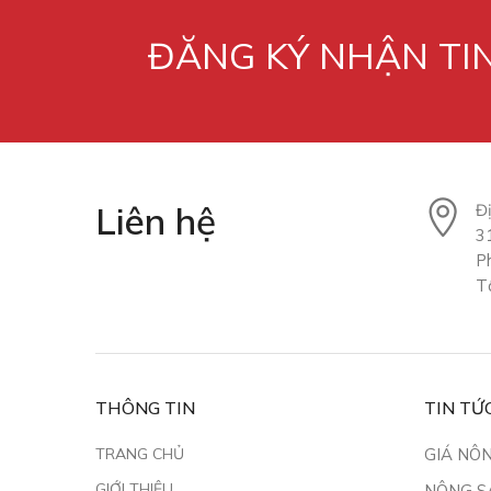
ĐĂNG KÝ NHẬN TI
Liên hệ
Đị
3
P
T
THÔNG TIN
TIN TỨ
TRANG CHỦ
GIÁ NÔ
GIỚI THIỆU
NÔNG S