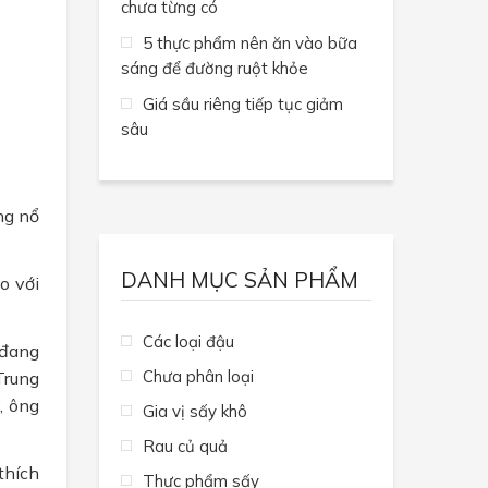
chưa từng có
5 thực phẩm nên ăn vào bữa
sáng để đường ruột khỏe
Giá sầu riêng tiếp tục giảm
sâu
ng nổ
DANH MỤC SẢN PHẨM
o với
Các loại đậu
 đang
Chưa phân loại
Trung
, ông
Gia vị sấy khô
Rau củ quả
thích
Thực phẩm sấy