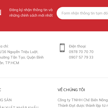
N
Đăng ký nhận thông tin và
những chính sách mới nhất
a chỉ:
Điện thoại:
1/16 Nguyễn Triệu Luật,
0978 70 70 70
hường Tân Tạo, Quận Bình
0907 57 79 33
ân, TP.HCM
C
VỀ CHÚNG TÔI
NG SẢN
Công ty TNHH Chế Biến Nông
Thành Đạt được thành lập từ
ẢN XUẤT NHẬP KHẨU