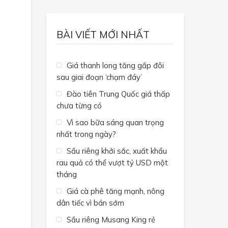
BÀI VIẾT MỚI NHẤT
Giá thanh long tăng gấp đôi
sau giai đoạn ‘chạm đáy’
Đào tiên Trung Quốc giá thấp
chưa từng có
Vì sao bữa sáng quan trọng
nhất trong ngày?
Sầu riêng khởi sắc, xuất khẩu
rau quả có thể vượt tỷ USD một
tháng
Giá cà phê tăng mạnh, nông
dân tiếc vì bán sớm
Sầu riêng Musang King rẻ