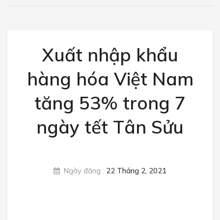
Rau củ quả
Trái cây
Xuất nhập khẩu
Các loại đậu
hàng hóa Việt Nam
Thực phẩm sấy
TIN TỨC
tăng 53% trong 7
Giá nông sản
ngày tết Tân Sửu
Luật nông sản
Nông sản xuất nhập khẩu
Ngày đăng :
22 Tháng 2, 2021
Sức khỏe
Tin tức thị trường
LIÊN HỆ