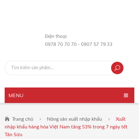
Điện thoại:
0978 70 70 70 - 0907 57 79 33
MENU
TRANG CHỦ
Trang chủ
Nông sản xuất nhập khẩu
Xuất
GIỚI THIỆU
nhập khẩu hàng hóa Việt Nam tăng 53% trong 7 ngày tết
Tân Sửu
SẢN PHẨM