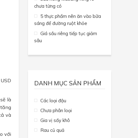
chưa từng có
5 thực phẩm nên ăn vào bữa
sáng để đường ruột khỏe
Giá sầu riêng tiếp tục giảm
sâu
ỷ USD
DANH MỤC SẢN PHẨM
sẽ là
Các loại đậu
 tăng
Chưa phân loại
cả và
Gia vị sấy khô
Rau củ quả
o với