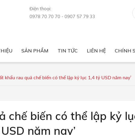
Điện thoại:
0978 70 70 70 - 0907 57 79 33
THIỆU
SẢN PHẨM
TIN TỨC
LIÊN HỆ
CHÍNH 
Tin tức thị trường
Sức khỏe
Nông sản xuất nhập khẩu
Luật nông sản
Giá nông sản
Chính sách bảo mật
Chính sách bán hàng
ất khẩu rau quả chế biến có thể lập kỷ lục 1,4 tỷ USD năm nay’
 chế biến có thể lập kỷ lụ
ỷ USD năm nay’