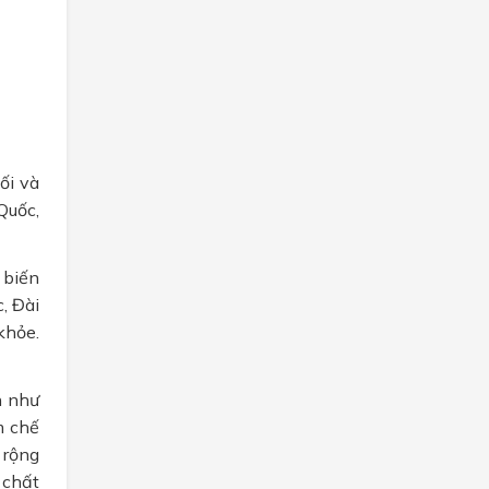
ối và
Quốc,
 biến
, Đài
khỏe.
h như
m chế
 rộng
 chất