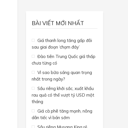
BÀI VIẾT MỚI NHẤT
Giá thanh long tăng gấp đôi
sau giai đoạn ‘chạm đáy’
Đào tiên Trung Quốc giá thấp
chưa từng có
Vì sao bữa sáng quan trọng
nhất trong ngày?
Sầu riêng khởi sắc, xuất khẩu
rau quả có thể vượt tỷ USD một
tháng
Giá cà phê tăng mạnh, nông
dân tiếc vì bán sớm
Sầu riêng Musang King rẻ