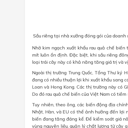
Sầu riêng tại nhà xưởng đóng gói của doanh
Nhờ kim ngạch xuất khẩu rau quả chế biến t
mít luôn ổn định. Đặc biệt, khi sầu riêng đô
loại trái cây này có khả năng tăng giá trị và v
Ngoài thị trường Trung Quốc, Tổng Thư ký H
đang có nhiều thuận lợi khi xuất khẩu sang 
Loan và Hong Kong. Các thị trường này có G
Do đó rau quả chế biến của Việt Nam có tiềm 
Tuy nhiên, theo ông, các biến động địa chính
Nhật, Hàn, và EU có thể ảnh hưởng đến lợi 
biến đang tăng đáng kể. Để kiểm soát giá 
vùng nguyên liệu, quản lý chất lượng từ cây