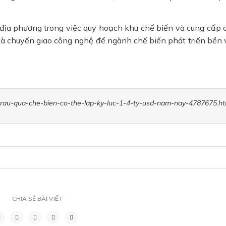
địa phương trong việc quy hoạch khu chế biến và cung cấp 
và chuyển giao công nghệ để ngành chế biến phát triển bền 
au-rau-qua-che-bien-co-the-lap-ky-luc-1-4-ty-usd-nam-nay-4787675.ht
CHIA SẺ BÀI VIẾT