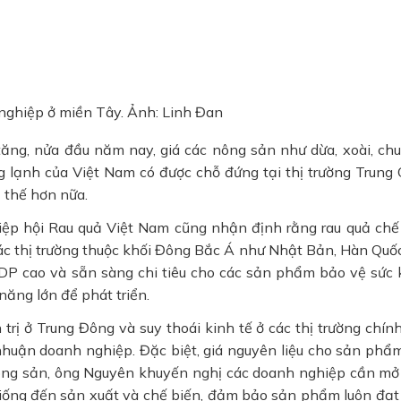
 nghiệp ở miền Tây. Ảnh: Linh Đan
ăng, nửa đầu năm nay, giá các nông sản như dừa, xoài, chu
ng lạnh của Việt Nam có được chỗ đứng tại thị trường Trung 
ị thế hơn nữa.
iệp hội Rau quả Việt Nam cũng nhận định rằng rau quả chế
các thị trường thuộc khối Đông Bắc Á như Nhật Bản, Hàn Quốc
DP cao và sẵn sàng chi tiêu cho các sản phẩm bảo vệ sức 
năng lớn để phát triển.
 trị ở Trung Đông và suy thoái kinh tế ở các thị trường chín
nhuận doanh nghiệp. Đặc biệt, giá nguyên liệu cho sản phẩ
nông sản, ông Nguyên khuyến nghị các doanh nghiệp cần mở
 giống đến sản xuất và chế biến, đảm bảo sản phẩm luôn đạt