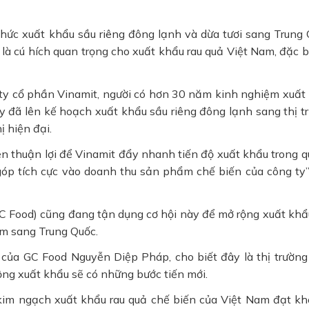
hức xuất khẩu sầu riêng đông lạnh và dừa tươi sang Trung 
à cú hích quan trọng cho xuất khẩu rau quả Việt Nam, đặc bi
y cổ phần Vinamit, người có hơn 30 năm kinh nghiệm xuất
ty đã lên kế hoạch xuất khẩu sầu riêng đông lạnh sang thị t
ị hiện đại.
ện thuận lợi để Vinamit đẩy nhanh tiến độ xuất khẩu trong qu
óp tích cực vào doanh thu sản phẩm chế biến của công ty”
 Food) cũng đang tận dụng cơ hội này để mở rộng xuất khẩ
m sang Trung Quốc.
của GC Food Nguyễn Diệp Pháp, cho biết đây là thị trường
ộng xuất khẩu sẽ có những bước tiến mới.
 kim ngạch xuất khẩu rau quả chế biến của Việt Nam đạt k