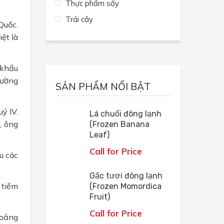
Thực phẩm sấy
Trái cây
Quốc.
ệt là
 khẩu
rường
SẢN PHẨM NỔI BẬT
ý IV.
Lá chuối đông lạnh
, ông
(Frozen Banana
Leaf)
Call for Price
u các
Gấc tươi đông lạnh
 tiềm
(Frozen Momordica
Fruit)
Call for Price
hoảng