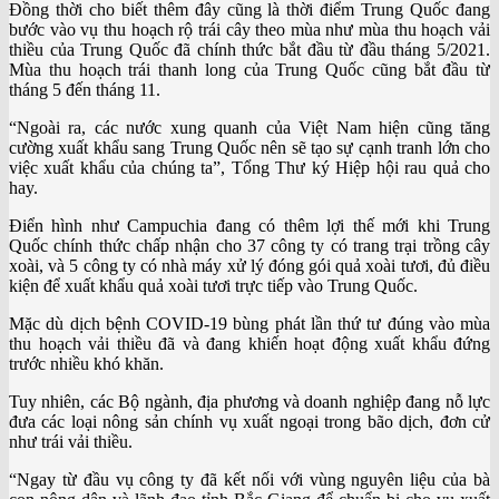
Đồng thời cho biết thêm đây cũng là thời điểm Trung Quốc đang
bước vào vụ thu hoạch rộ trái cây theo mùa như mùa thu hoạch vải
thiều của Trung Quốc đã chính thức bắt đầu từ đầu tháng 5/2021.
Mùa thu hoạch trái thanh long của Trung Quốc cũng bắt đầu từ
tháng 5 đến tháng 11.
“Ngoài ra, các nước xung quanh của Việt Nam hiện cũng tăng
cường xuất khẩu sang Trung Quốc nên sẽ tạo sự cạnh tranh lớn cho
việc xuất khẩu của chúng ta”, Tổng Thư ký Hiệp hội rau quả cho
hay.
Điển hình như Campuchia đang có thêm lợi thế mới khi Trung
Quốc chính thức chấp nhận cho 37 công ty có trang trại trồng cây
xoài, và 5 công ty có nhà máy xử lý đóng gói quả xoài tươi, đủ điều
kiện để xuất khẩu quả xoài tươi trực tiếp vào Trung Quốc.
Mặc dù dịch bệnh COVID-19 bùng phát lần thứ tư đúng vào mùa
thu hoạch vải thiều đã và đang khiến hoạt động xuất khẩu đứng
trước nhiều khó khăn.
Tuy nhiên, các Bộ ngành, địa phương và doanh nghiệp đang nỗ lực
đưa các loại nông sản chính vụ xuất ngoại trong bão dịch, đơn cử
như trái vải thiều.
“Ngay từ đầu vụ công ty đã kết nối với vùng nguyên liệu của bà