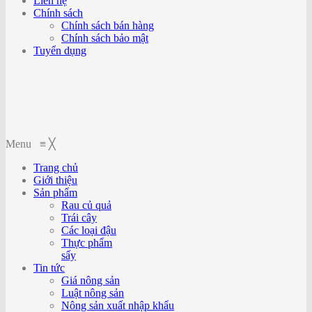
Liên hệ
Chính sách
Chính sách bán hàng
Chính sách bảo mật
Tuyển dụng
Menu
≡
╳
Trang chủ
Giới thiệu
Sản phẩm
Rau củ quả
Trái cây
Các loại đậu
Thực phẩm
sấy
Tin tức
Giá nông sản
Luật nông sản
Nông sản xuất nhập khẩu