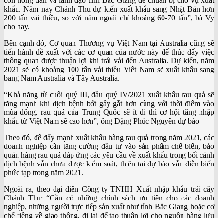
con nông dân và lãnh đạo tỉnh Bắc Giang để chuẩn bị cho vụ xuất
khẩu. Năm nay Chánh Thu dự kiến xuất khẩu sang Nhật Bản hơn
200 tấn vải thiều, so với năm ngoái chỉ khoảng 60-70 tấn”, bà Vy
cho hay.
Bên cạnh đó, Cơ quan Thương vụ Việt Nam tại Australia cũng sẽ
tiến hành đề xuất với các cơ quan của nước này để thúc đẩy việc
thông quan được thuận lợi khi trái vải đến Australia. Dự kiến, năm
2021 sẽ có khoảng 100 tấn vải thiều Việt Nam sẽ xuất khẩu sang
bang Nam Australia và Tây Australia.
“Khả năng từ cuối quý III, đầu quý IV/2021 xuất khẩu rau quả sẽ
tăng mạnh khi dịch bệnh bớt gây gắt hơn cùng với thời điểm vào
mùa đông, rau quả của Trung Quốc sẽ ít đi thì cơ hội tăng nhập
khẩu từ Việt Nam sẽ cao hơn”, ông Đặng Phúc Nguyên dự báo.
Theo đó, để đẩy mạnh xuất khẩu hàng rau quả trong năm 2021, các
doanh nghiệp cần tăng cường đầu tư vào sản phẩm chế biến, bảo
quản hàng rau quả đáp ứng các yêu cầu về xuất khẩu trong bối cảnh
dịch bệnh vẫn chưa được kiểm soát, thiên tai dự báo vẫn diễn biến
phức tạp trong năm 2021.
Ngoài ra, theo đại diện Công ty TNHH Xuất nhập khẩu trái cây
Chánh Thu: “Cần có những chính sách ưu tiên cho các doanh
nghiệp, những người trực tiếp sản xuất như tỉnh Bắc Giang hoặc cơ
chế riêng về giao thông, đi lại để tạo thuận lợi cho nguồn hàng lưu