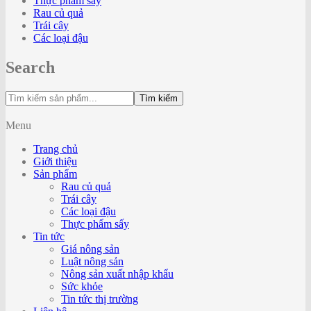
Thực phẩm sấy
Rau củ quả
Trái cây
Các loại đậu
Search
Tìm kiếm
Menu
Trang chủ
Giới thiệu
Sản phẩm
Rau củ quả
Trái cây
Các loại đậu
Thực phẩm sấy
Tin tức
Giá nông sản
Luật nông sản
Nông sản xuất nhập khẩu
Sức khỏe
Tin tức thị trường