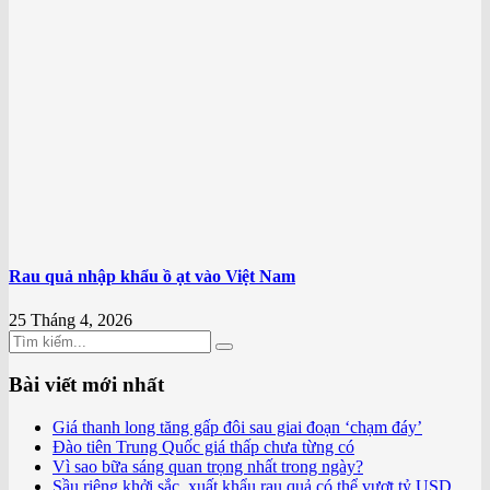
Rau quả nhập khẩu ồ ạt vào Việt Nam
25 Tháng 4, 2026
Bài viết mới nhất
Giá thanh long tăng gấp đôi sau giai đoạn ‘chạm đáy’
Đào tiên Trung Quốc giá thấp chưa từng có
Vì sao bữa sáng quan trọng nhất trong ngày?
Sầu riêng khởi sắc, xuất khẩu rau quả có thể vượt tỷ USD