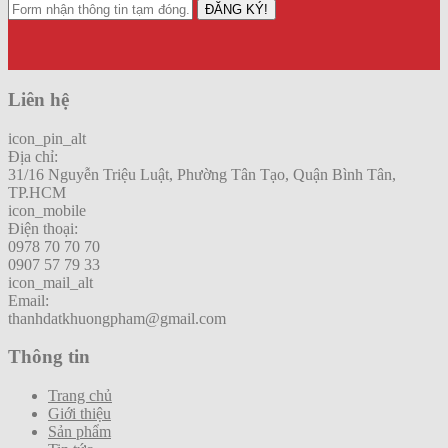
ĐĂNG KÝ!
Liên hệ
icon_pin_alt
Địa chỉ:
31/16 Nguyễn Triệu Luật, Phường Tân Tạo, Quận Bình Tân,
TP.HCM
icon_mobile
Điện thoại:
0978 70 70 70
0907 57 79 33
icon_mail_alt
Email:
thanhdatkhuongpham@gmail.com
Thông tin
Trang chủ
Giới thiệu
Sản phẩm