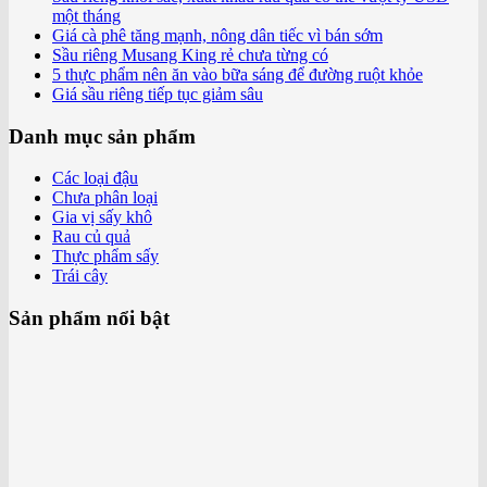
một tháng
Giá cà phê tăng mạnh, nông dân tiếc vì bán sớm
Sầu riêng Musang King rẻ chưa từng có
5 thực phẩm nên ăn vào bữa sáng để đường ruột khỏe
Giá sầu riêng tiếp tục giảm sâu
Danh mục sản phẩm
Các loại đậu
Chưa phân loại
Gia vị sấy khô
Rau củ quả
Thực phẩm sấy
Trái cây
Sản phẩm nổi bật