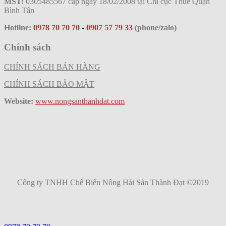
MST:
0305485567 cấp ngày 18/02/2008 tại Chi cục Thuế Quận
Bình Tân
Hotline:
0978 70 70 70
-
0907 57 79 33
(phone/zalo)
Chính sách
CHÍNH SÁCH BÁN HÀNG
CHÍNH SÁCH BẢO MẬT
Website:
www.nongsanthanhdat.com
Công ty TNHH Chế Biến Nông Hải Sản Thành Đạt ©2019