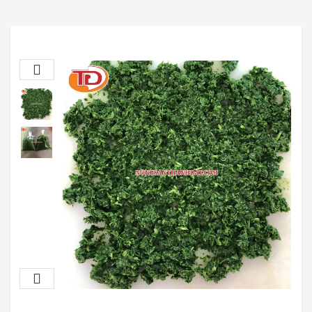
Rau củ quả
Trái cây
Các loại đậu
Thực phẩm sấy
TIN TỨC
Giá nông sản
Luật nông sản
Nông sản xuất nhập khẩu
Sức khỏe
Tin tức thị trường
LIÊN HỆ