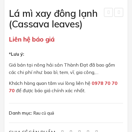
CHÍNH SÁCH
Lá mì xay đông lạnh
Chính sách bán hàng
hoa
t
(Cassava leaves)
i mì
hiể
Chính sách bảo mật
đôn
m
Liên hệ báo giá
TUYỂN DỤNG
g
đôn
lạnh
g
*Lưu ý:
(Fro
lạnh
Giá bán tại nông hải sản Thành Đạt đã bao gồm
zen
(Fro
các chi phí như: bao bì, tem, vĩ, gia công,…
Cas
zen
Khách hàng quan tâm vui lòng liên hệ
0978 70 70
sav
Re
70
để được báo giá chính xác nhất.
a)
d
Chill
i)
Danh mục:
Rau củ quả