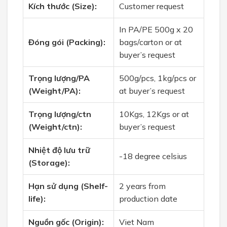
Kích thước (Size):
Customer request
In PA/PE 500g x 20
Đóng gói (Packing):
bags/carton or at
buyer’s request
Trọng lượng/PA
500g/pcs, 1kg/pcs or
(Weight/PA):
at buyer’s request
Trọng lượng/ctn
10Kgs, 12Kgs or at
(Weight/ctn):
buyer’s request
Nhiệt độ lưu trữ
-18 degree celsius
(Storage):
Hạn sử dụng (Shelf-
2 years from
life):
production date
Nguồn gốc (Origin):
Viet Nam