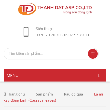
Điện thoại:
0978 70 70 70 - 0907 57 79 33
MENU
TRANG CHỦ
Trang chủ
Sản phẩm
Rau củ quả
Lá mì
GIỚI THIỆU
xay đông lạnh (Cassava leaves)
SẢN PHẨM