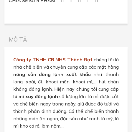
CHIA SẺ SẢN PHẨM
MÔ TẢ
Công ty TNHH CB NHS Thành Đạt
chúng tôi là
nhà chế biến và chuyên cung cấp các mặt hàng
nông sản đông lạnh xuất khẩu
như: thanh
long, xoài, ớt, khoai môn, khoai mì,… hút chân
không đông lạnh. Hiện nay chúng tôi cung cấp
lá mì xay đông lạnh
số lượng lớn, lá mì được cắt
và chế biến ngay trong ngày, giữ được độ tươi và
thành phần dinh dưỡng. Có thể chế biến thành
những món ăn ngon, đặc sản như canh lá mỳ, lá
mì kho cá rô, làm nộm…