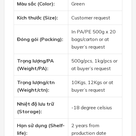
Màu sắc (Color):
Green
Kích thước (Size):
Customer request
In PA/PE 500g x 20
Đóng gói (Packing):
bags/carton or at
buyer’s request
Trọng lượng/PA
500g/pcs, 1kg/pcs or
(Weight/PA):
at buyer’s request
Trọng lượng/ctn
10Kgs, 12Kgs or at
(Weight/ctn):
buyer’s request
Nhiệt độ lưu trữ
-18 degree celsius
(Storage):
Hạn sử dụng (Shelf-
2 years from
life):
production date