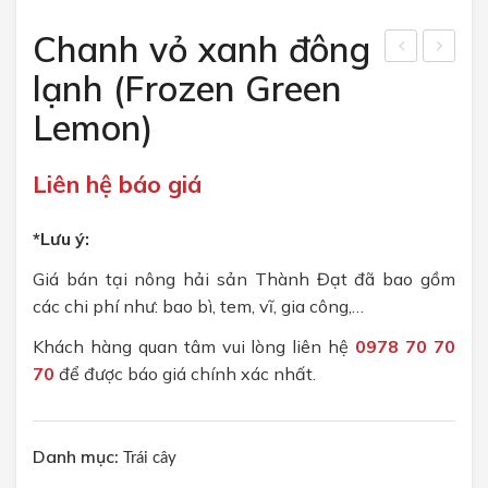
CHÍNH SÁCH
Chanh vỏ xanh đông
Chính sách bán hàng
ầu
ừng
lạnh (Frozen Green
riên
đôn
Chính sách bảo mật
Lemon)
g
g
TUYỂN DỤNG
đôn
lạnh
Liên hệ báo giá
g
(Fre
lạnh
sh
*Lưu ý:
(Fro
Fro
Giá bán tại nông hải sản Thành Đạt đã bao gồm
zen
zen
các chi phí như: bao bì, tem, vĩ, gia công,…
Duri
Gin
Khách hàng quan tâm vui lòng liên hệ
0978 70 70
an)
ger)
70
để được báo giá chính xác nhất.
Danh mục:
Trái cây