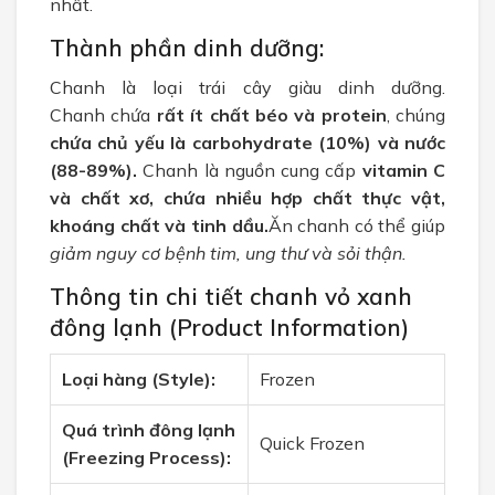
nhất.
Thành phần dinh dưỡng:
Chanh
là l
oại trái câ
y
giàu dinh dưỡng
.
Chanh chứa
rất ít chất béo và protein
, c
húng
chứa chủ yếu là carbohydrate (10%) và nước
(88-89%).
Chanh là nguồn cung cấp
vitamin C
và chất xơ, chứa nhiều hợp chất thực vật,
khoáng chất và tinh dầu.
Ăn chanh có thể giúp
giảm nguy cơ bệnh tim, ung thư và sỏi thận.
Thông tin chi tiết chanh vỏ xanh
đông lạnh (Product Information)
Loại hàng (Style):
Frozen
Quá trình đông lạnh
Quick Frozen
(Freezing Process):