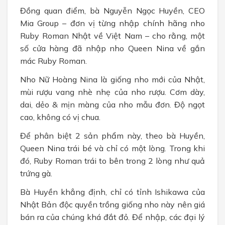
Đồng quan điểm, bà Nguyễn Ngọc Huyền, CEO
Mia Group – đơn vị từng nhập chính hãng nho
Ruby Roman Nhật về Việt Nam – cho rằng, một
số cửa hàng đã nhập nho Queen Nina về gắn
mác Ruby Roman.
Nho Nữ Hoàng Nina là giống nho mới của Nhật,
mùi rượu vang nhè nhẹ của nho rượu. Cơm dày,
dai, dẻo & mịn màng của nho mẫu đơn. Độ ngọt
cao, không có vị chua.
Để phân biệt 2 sản phẩm này, theo bà Huyền,
Queen Nina trái bé và chỉ có một lòng. Trong khi
đó, Ruby Roman trái to bên trong 2 lòng như quả
trứng gà.
Bà Huyền khẳng định, chỉ có tỉnh Ishikawa của
Nhật Bản độc quyền trồng giống nho này nên giá
bán ra của chúng khá đắt đỏ. Để nhập, các đại lý