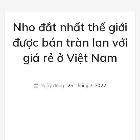
Rau củ quả
Trái cây
Nho đắt nhất thế giới
Các loại đậu
được bán tràn lan với
Thực phẩm sấy
giá rẻ ở Việt Nam
TIN TỨC
Giá nông sản
Luật nông sản
Ngày đăng :
25 Tháng 7, 2022
Nông sản xuất nhập khẩu
Sức khỏe
Tin tức thị trường
LIÊN HỆ