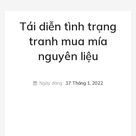
Rau củ quả
Trái cây
Tái diễn tình trạng
Các loại đậu
tranh mua mía
Thực phẩm sấy
nguyên liệu
TIN TỨC
Giá nông sản
Luật nông sản
Ngày đăng :
17 Tháng 1, 2022
Nông sản xuất nhập khẩu
Sức khỏe
Tin tức thị trường
LIÊN HỆ