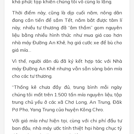
khá phức tạp khiến chúng tôi vô cùng lo lắng.
Thời điểm này, cũng là dịp cuối năm, nông dân
đang cần tiền để sắm Tết, nắm bắt được tâm lí
này, nhiều tư thương đã “âm thầm” gom nguyên
liệu bằng nhiều hình thức như mua giá cao hơn
nhà máy Đường An Khê, hạ giá cước xe để bù cho
giá mía…
Vì thế, người dân dù đã ký kết hợp tác với Nhà
máy Đường An Khê nhưng vẫn sẵn sàng bán mía
cho các tư thương.
“Thống kê chưa đầy đủ, trung bình mỗi ngày
chúng tôi mất trên 1.500 tấn mía nguyên liệu, tập
trung chủ yếu ở các xã Chơ Long, An Trung, Đăk
Pơ Pho, Yang Trung của huyện Kông Chro.
Với giá mía như hiện tại, cùng với chi phí đầu tư
ban đầu, nhà máy ước tính thiệt hại hàng chục tỷ