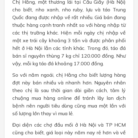
Chị Hằng, một thương lái tại Cầu Giấy (Hà Nội)
cho biết, nho xanh, nho ruby, lựu và táo Trung
Quốc đang được nhập về rất nhiều. Giá bán đang
thuộc hàng cạnh tranh nhất so với hàng nhập từ
các thị trường khác. Hiện mỗi ngày chị nhập về
một xe trái cây khoảng 3 tấn và được phân phối
hết ở Hà Nội lẫn các tỉnh khác. Trong đó, táo đá
bán sỉ nguyên thùng 7 kg chỉ 120.000 đồng. Như
vậy, mỗi kg táo đá khoảng 17.000 đồng.
So với năm ngoái, chị Hằng cho biết lượng hàng
đợt này bán nhiều và nhanh hơn. Nguyên nhân
theo chị là sau thời gian dài giãn cách, tâm lý
chuộng mua hàng online để tránh lây lan dịch
bệnh nên người tiêu dùng cũng mua một lần với
số lượng lớn thay vì mua lẻ.
Đại diện các chợ đầu mối ở Hà Nội và TP HCM
cũng cho biết, giá loại này năm nay rẻ hơn và về