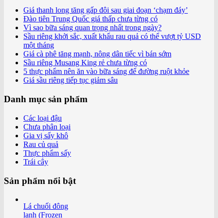
Giá thanh long tăng gấp đôi sau giai đoạn ‘chạm đáy’
Đào tiên Trung Quốc giá thấp chưa từng có
Vì sao bữa sáng quan trọng nhất trong ngày?
Sầu riêng khởi sắc, xuất khẩu rau quả có thể vượt tỷ USD
một tháng
Giá cà phê tăng mạnh, nông dân tiếc vì bán sớm
Sầu riêng Musang King rẻ chưa từng có
5 thực phẩm nên ăn vào bữa sáng để đường ruột khỏe
Giá sầu riêng tiếp tục giảm sâu
Danh mục sản phẩm
Các loại đậu
Chưa phân loại
Gia vị sấy khô
Rau củ quả
Thực phẩm sấy
Trái cây
Sản phẩm nổi bật
Lá chuối đông
lạnh (Frozen