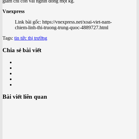
giảm chỉ còn vài nghìn đồng một kg.
Vnexpress
Link bài gốc: https://vnexpress.net/xoai-viet-nam-
chiem-linh-thi-truong-trung-quoc-4889727.html
Tags:
tin tức thị trường
Chia sẻ bài viết
Bài viết liên quan