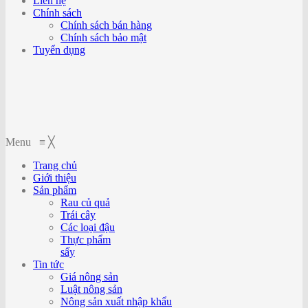
Liên hệ
Chính sách
Chính sách bán hàng
Chính sách bảo mật
Tuyển dụng
Menu
≡
╳
Trang chủ
Giới thiệu
Sản phẩm
Rau củ quả
Trái cây
Các loại đậu
Thực phẩm
sấy
Tin tức
Giá nông sản
Luật nông sản
Nông sản xuất nhập khẩu