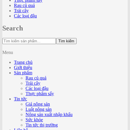
Thực phẩm sấy
Rau củ quả
Trái cây
Các loại đậu
Search
Tìm kiếm
Menu
Trang chủ
Giới thiệu
Sản phẩm
Rau củ quả
Trái cây
Các loại đậu
Thực phẩm sấy
Tin tức
Giá nông sản
Luật nông sản
Nông sản xuất nhập khẩu
Sức khỏe
Tin tức thị trường