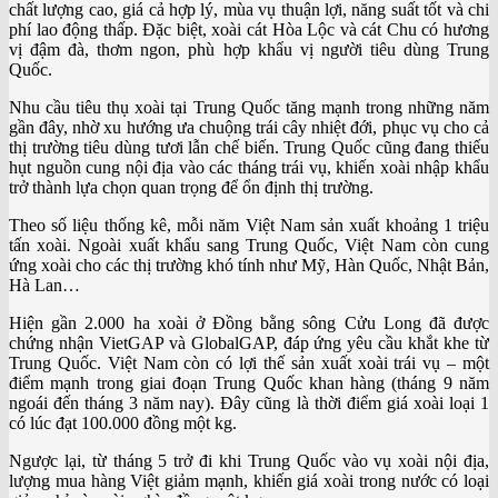
chất lượng cao, giá cả hợp lý, mùa vụ thuận lợi, năng suất tốt và chi
phí lao động thấp. Đặc biệt, xoài cát Hòa Lộc và cát Chu có hương
vị đậm đà, thơm ngon, phù hợp khẩu vị người tiêu dùng Trung
Quốc.
Nhu cầu tiêu thụ xoài tại Trung Quốc tăng mạnh trong những năm
gần đây, nhờ xu hướng ưa chuộng trái cây nhiệt đới, phục vụ cho cả
thị trường tiêu dùng tươi lẫn chế biến. Trung Quốc cũng đang thiếu
hụt nguồn cung nội địa vào các tháng trái vụ, khiến xoài nhập khẩu
trở thành lựa chọn quan trọng để ổn định thị trường.
Theo số liệu thống kê, mỗi năm Việt Nam sản xuất khoảng 1 triệu
tấn xoài. Ngoài xuất khẩu sang Trung Quốc, Việt Nam còn cung
ứng xoài cho các thị trường khó tính như Mỹ, Hàn Quốc, Nhật Bản,
Hà Lan…
Hiện gần 2.000 ha xoài ở Đồng bằng sông Cửu Long đã được
chứng nhận VietGAP và GlobalGAP, đáp ứng yêu cầu khắt khe từ
Trung Quốc. Việt Nam còn có lợi thế sản xuất xoài trái vụ – một
điểm mạnh trong giai đoạn Trung Quốc khan hàng (tháng 9 năm
ngoái đến tháng 3 năm nay). Đây cũng là thời điểm giá xoài loại 1
có lúc đạt 100.000 đồng một kg.
Ngược lại, từ tháng 5 trở đi khi Trung Quốc vào vụ xoài nội địa,
lượng mua hàng Việt giảm mạnh, khiến giá xoài trong nước có loại