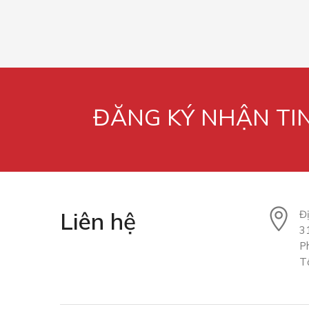
ĐĂNG KÝ NHẬN TI
Liên hệ
Đị
3
P
T