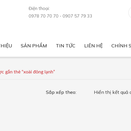
Điện thoại:
0978 70 70 70 - 0907 57 79 33
THIỆU
SẢN PHẨM
TIN TỨC
LIÊN HỆ
CHÍNH 
Tin tức thị trường
Sức khỏe
Nông sản xuất nhập khẩu
Luật nông sản
Giá nông sản
Chính sách bảo mật
Chính sách bán hàng
 gắn thẻ “xoài đông lạnh”
Sắp xếp theo:
Hiển thị kết quả