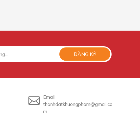
ĐĂNG KÝ!
Email:
thanhdatkhuongpham@gmail.co
m