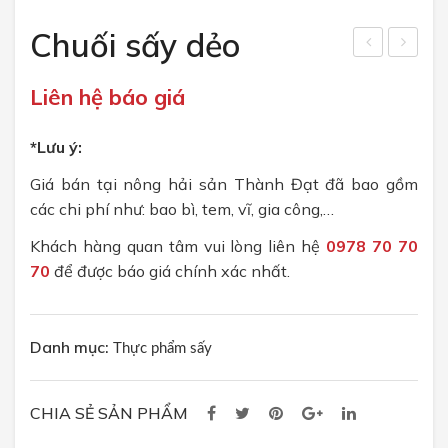
CHÍNH SÁCH
Chuối sấy dẻo
Chính sách bán hàng
huối
ít
Liên hệ báo giá
sấy
sấy
Chính sách bảo mật
giò
giò
TUYỂN DỤNG
*Lưu ý:
n
n
(Ba
(Jac
Giá bán tại nông hải sản Thành Đạt đã bao gồm
các chi phí như: bao bì, tem, vĩ, gia công,…
nan
kfrui
a
t
Khách hàng quan tâm vui lòng liên hệ
0978 70 70
chip
chip
70
để được báo giá chính xác nhất.
s)
s)
Danh mục:
Thực phẩm sấy
CHIA SẺ SẢN PHẨM