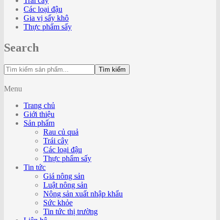
Trái cây
Các loại đậu
Gia vị sấy khô
Thực phẩm sấy
Search
Tìm kiếm
Menu
Trang chủ
Giới thiệu
Sản phẩm
Rau củ quả
Trái cây
Các loại đậu
Thực phẩm sấy
Tin tức
Giá nông sản
Luật nông sản
Nông sản xuất nhập khẩu
Sức khỏe
Tin tức thị trường