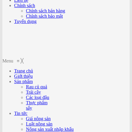
Liên hệ
Chính sách
Chính sách bán hàng
Chính sách bảo mật
Tuyển dụng
Menu
≡
╳
Trang chủ
Giới thiệu
Sản phẩm
Rau củ quả
Trái cây
Các loại đậu
Thực phẩm
sấy
Tin tức
Giá nông sản
Luật nông sản
Nông sản xuất nhập khẩu