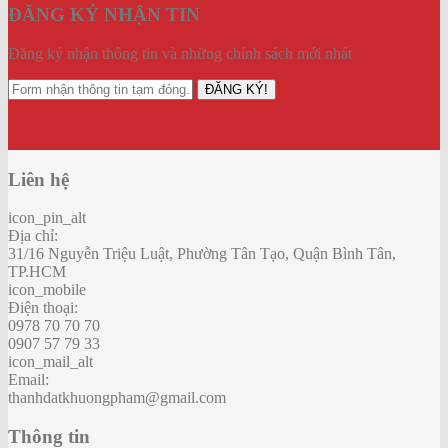
ĐĂNG KÝ NHẬN TIN
Đăng ký nhận thông tin và những chính sách mới nhất
ĐĂNG KÝ!
Liên hệ
icon_pin_alt
Địa chỉ:
31/16 Nguyễn Triệu Luật, Phường Tân Tạo, Quận Bình Tân,
TP.HCM
icon_mobile
Điện thoại:
0978 70 70 70
0907 57 79 33
icon_mail_alt
Email:
thanhdatkhuongpham@gmail.com
Thông tin