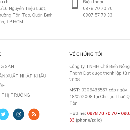
a chỉ:
Điện thoại:
1/16 Nguyễn Triệu Luật,
0978 70 70 70
hường Tân Tạo, Quận Bình
0907 57 79 33
ân, TP.HCM
C
VỀ CHÚNG TÔI
NG SẢN
Công ty TNHH Chế Biến Nông
Thành Đạt được thành lập từ
ẢN XUẤT NHẬP KHẨU
2008.
ỎE
MST:
0305485567 cấp ngày
C THỊ TRƯỜNG
18/02/2008 tại Chi cục Thuế 
Tân
Hotline:
0978 70 70 70
-
0907
33
(phone/zalo)