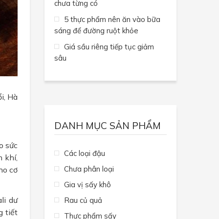
chưa từng có
5 thực phẩm nên ăn vào bữa
sáng để đường ruột khỏe
Giá sầu riêng tiếp tục giảm
sâu
i, Hà
DANH MỤC SẢN PHẨM
o sức
Các loại đậu
 khí,
Chưa phân loại
ho cơ
Gia vị sấy khô
li dư
Rau củ quả
 tiết
Thực phẩm sấy