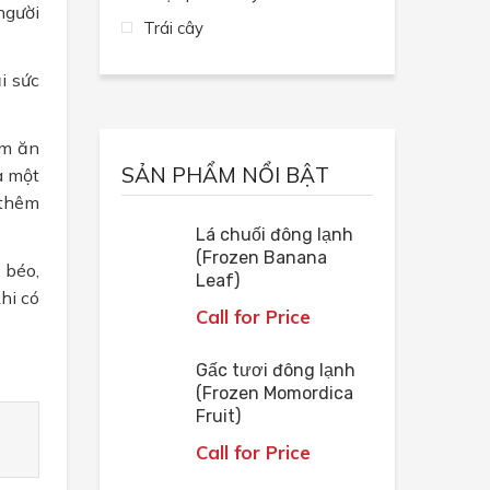
người
Trái cây
i sức
ơm ăn
SẢN PHẨM NỔI BẬT
a một
 thêm
Lá chuối đông lạnh
(Frozen Banana
 béo,
Leaf)
hi có
Call for Price
Gấc tươi đông lạnh
(Frozen Momordica
Fruit)
Call for Price