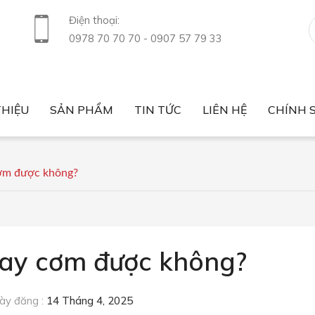
Điện thoại:
0978 70 70 70 - 0907 57 79 33
THIỆU
SẢN PHẨM
TIN TỨC
LIÊN HỆ
CHÍNH 
Tin tức thị trường
Sức khỏe
Nông sản xuất nhập khẩu
Luật nông sản
Giá nông sản
Chính sách bảo mật
Chính sách bán hàng
cơm được không?
hay cơm được không?
y đăng :
14 Tháng 4, 2025