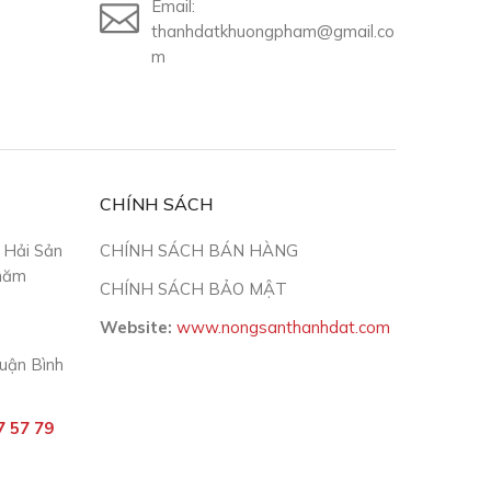
Email:
thanhdatkhuongpham@gmail.co
m
CHÍNH SÁCH
 Hải Sản
CHÍNH SÁCH BÁN HÀNG
 năm
CHÍNH SÁCH BẢO MẬT
Website:
www.nongsanthanhdat.com
Quận Bình
 57 79