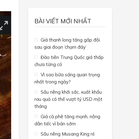
BÀI VIẾT MỚI NHẤT
Giá thanh long tăng gấp đôi
sau giai đoạn ‘chạm đáy’
Đào tiên Trung Quốc giá thấp
chưa từng có
Vì sao bữa sáng quan trọng
nhất trong ngày?
Sầu riêng khởi sắc, xuất khẩu
rau quả có thể vượt tỷ USD một
tháng
Giá cà phê tăng mạnh, nông
dân tiếc vì bán sớm
Sầu riêng Musang King rẻ