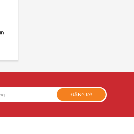
ân
ĐĂNG KÝ!