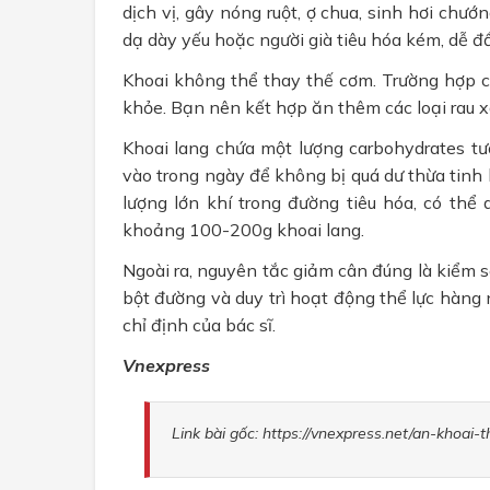
dịch vị, gây nóng ruột, ợ chua, sinh hơi chướ
dạ dày yếu hoặc người già tiêu hóa kém, dễ đ
Khoai không thể thay thế cơm. Trường hợp c
khỏe. Bạn nên kết hợp ăn thêm các loại rau 
Khoai lang chứa một lượng carbohydrates t
vào trong ngày để không bị quá dư thừa tinh b
lượng lớn khí trong đường tiêu hóa, có th
khoảng 100-200g khoai lang.
Ngoài ra, nguyên tắc giảm cân đúng là kiểm 
bột đường và duy trì hoạt động thể lực hàng 
chỉ định của bác sĩ.
Vnexpress
Link bài gốc: https://vnexpress.net/an-khoa