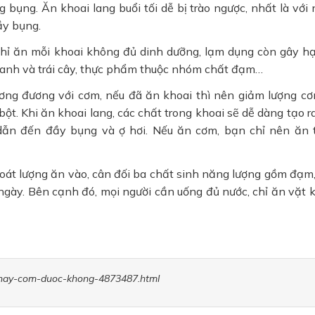
ng bụng. Ăn khoai lang buổi tối dễ bị trào ngược, nhất là với 
ầy bụng.
hỉ ăn mỗi khoai không đủ dinh dưỡng, lạm dụng còn gây hạ
xanh và trái cây, thực phẩm thuộc nhóm chất đạm…
ương đương với cơm, nếu đã ăn khoai thì nên giảm lượng c
ột. Khi ăn khoai lang, các chất trong khoai sẽ dễ dàng tạo r
ể dẫn đến đầy bụng và ợ hơi. Nếu ăn cơm, bạn chỉ nên ăn
soát lượng ăn vào, cân đối ba chất sinh năng lượng gồm đạm,
ngày. Bên cạnh đó, mọi người cần uống đủ nước, chỉ ăn vặt k
i-thay-com-duoc-khong-4873487.html