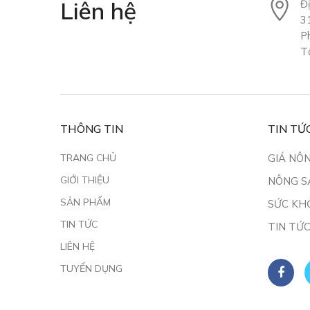
Liên hệ
Đị
3
P
T
THÔNG TIN
TIN TỨ
TRANG CHỦ
GIÁ NÔ
GIỚI THIỆU
NÔNG S
SẢN PHẨM
SỨC KH
TIN TỨC
TIN TỨ
LIÊN HỆ
TUYỂN DỤNG