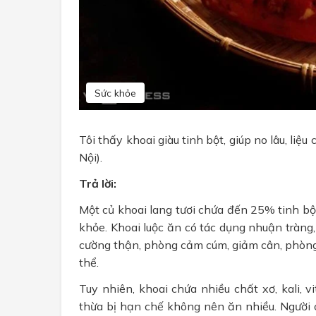
Sức khỏe
Tôi thấy khoai giàu tinh bột, giúp no lâu, li
Nội).
Trả lời:
Một củ khoai lang tươi chứa đến 25% tinh bột
khỏe. Khoai luộc ăn có tác dụng nhuận tràng, t
cường thận, phòng cảm cúm, giảm cân, phòng
thể.
Tuy nhiên, khoai chứa nhiều chất xơ, kali, 
thừa bị hạn chế không nên ăn nhiều. Người c