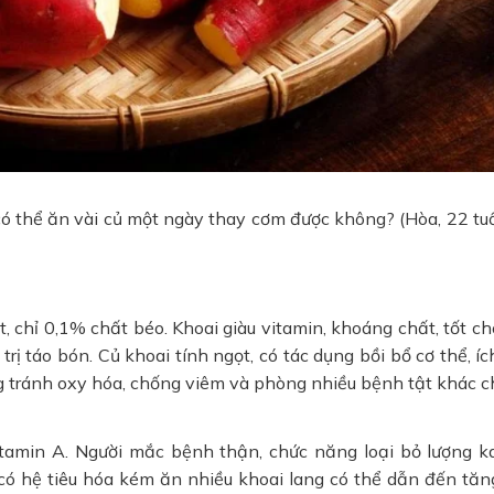
ệu có thể ăn vài củ một ngày thay cơm được không? (Hòa, 22 tuổ
, chỉ 0,1% chất béo. Khoai giàu vitamin, khoáng chất, tốt ch
rị táo bón. Củ khoai tính ngọt, có tác dụng bồi bổ cơ thể, ích
 tránh oxy hóa, chống viêm và phòng nhiều bệnh tật khác c
vitamin A. Người mắc bệnh thận, chức năng loại bỏ lượng ka
ó hệ tiêu hóa kém ăn nhiều khoai lang có thể dẫn đến tăng