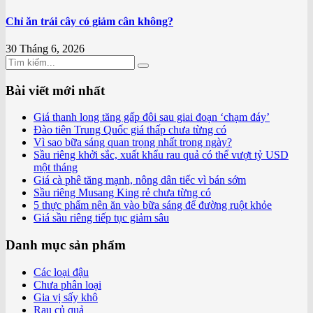
Chỉ ăn trái cây có giảm cân không?
30 Tháng 6, 2026
Bài viết mới nhất
Giá thanh long tăng gấp đôi sau giai đoạn ‘chạm đáy’
Đào tiên Trung Quốc giá thấp chưa từng có
Vì sao bữa sáng quan trọng nhất trong ngày?
Sầu riêng khởi sắc, xuất khẩu rau quả có thể vượt tỷ USD
một tháng
Giá cà phê tăng mạnh, nông dân tiếc vì bán sớm
Sầu riêng Musang King rẻ chưa từng có
5 thực phẩm nên ăn vào bữa sáng để đường ruột khỏe
Giá sầu riêng tiếp tục giảm sâu
Danh mục sản phẩm
Các loại đậu
Chưa phân loại
Gia vị sấy khô
Rau củ quả