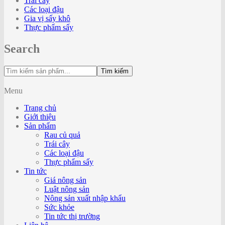
Trái cây
Các loại đậu
Gia vị sấy khô
Thực phẩm sấy
Search
Tìm kiếm
Menu
Trang chủ
Giới thiệu
Sản phẩm
Rau củ quả
Trái cây
Các loại đậu
Thực phẩm sấy
Tin tức
Giá nông sản
Luật nông sản
Nông sản xuất nhập khẩu
Sức khỏe
Tin tức thị trường