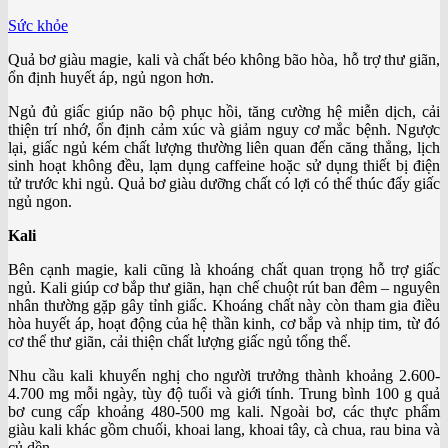
Sức khỏe
Quả bơ giàu magie, kali và chất béo không bão hòa, hỗ trợ thư giãn,
ổn định huyết áp, ngủ ngon hơn.
Ngủ đủ giấc giúp não bộ phục hồi, tăng cường hệ miễn dịch, cải
thiện trí nhớ, ổn định cảm xúc và giảm nguy cơ mắc bệnh. Ngược
lại, giấc ngủ kém chất lượng thường liên quan đến căng thẳng, lịch
sinh hoạt không đều, lạm dụng caffeine hoặc sử dụng thiết bị điện
tử trước khi ngủ. Quả bơ giàu dưỡng chất có lợi có thể thúc đẩy giấc
ngủ ngon.
Kali
Bên cạnh magie, kali cũng là khoáng chất quan trọng hỗ trợ giấc
ngủ. Kali giúp cơ bắp thư giãn, hạn chế chuột rút ban đêm – nguyên
nhân thường gặp gây tỉnh giấc. Khoáng chất này còn tham gia điều
hòa huyết áp, hoạt động của hệ thần kinh, cơ bắp và nhịp tim, từ đó
cơ thể thư giãn, cải thiện chất lượng giấc ngủ tổng thể.
Nhu cầu kali khuyến nghị cho người trưởng thành khoảng 2.600-
4.700 mg mỗi ngày, tùy độ tuổi và giới tính. Trung bình 100 g quả
bơ cung cấp khoảng 480-500 mg kali. Ngoài bơ, các thực phẩm
giàu kali khác gồm chuối, khoai lang, khoai tây, cà chua, rau bina và
củ dền.