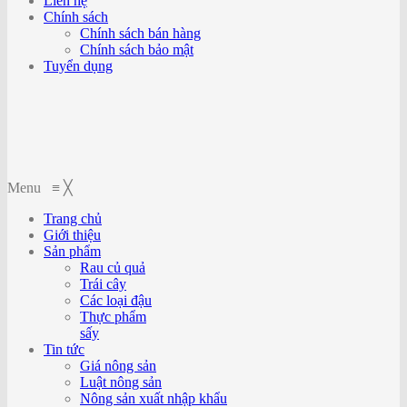
Liên hệ
Chính sách
Chính sách bán hàng
Chính sách bảo mật
Tuyển dụng
Menu
≡
╳
Trang chủ
Giới thiệu
Sản phẩm
Rau củ quả
Trái cây
Các loại đậu
Thực phẩm
sấy
Tin tức
Giá nông sản
Luật nông sản
Nông sản xuất nhập khẩu