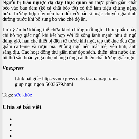
Người bị
trào ngược dạ dày thực quản
ăn thực phẩm giàu chất
béo vào ban đêm (kể cả chất béo tốt) có thể làm triệu chứng nặng
hơn. Trường hợp này nên trao đổi với bác sĩ hoặc chuyên gia dinh
dưỡng trước khi bổ sung bơ vào chế độ ăn.
Lưu ý ăn bơ không thể chữa khỏi chứng mất ngủ. Thực phẩm này
chỉ hỗ trợ giấc ngủ khi kết hợp với lối sống lành mạnh như đi ngủ
đúng giờ, hạn chế thiết bị điện tử trước khi ngủ, tập thể dục đều đặn,
giảm caffeine và rượu bia. Phòng ngủ nên mát mẻ, yên tĩnh, ánh
sáng dịu. Các hoạt động thư giãn như đọc sách, thiền, tắm nước ấm,
hít thở sâu hoặc yoga nhẹ nhàng cũng cải thiện chất lượng giấc ngủ.
Vnexpress
Link bài gốc: https://vnexpress.net/vi-sao-an-qua-bo-
giup-ngu-ngon-5003679.html
Tags:
sức khỏe
Chia sẻ bài viết