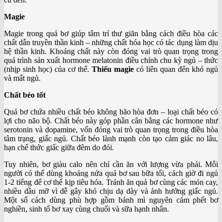
Magie
Magie trong quả bơ giúp tâm trí thư giãn bằng cách điều hòa các
chất dẫn truyền thần kinh – những chất hóa học có tác dụng làm dịu
hệ thần kinh. Khoáng chất này còn đóng vai trò quan trọng trong
quá trình sản xuất hormone melatonin điều chỉnh chu kỳ ngủ – thức
(nhịp sinh học) của cơ thể.
Thiếu magie
có liên quan đến khó ngủ
và mất ngủ.
Chất béo tốt
Quả bơ chứa nhiều chất béo không bão hòa đơn – loại chất béo có
lợi cho não bộ. Chất béo này góp phần cân bằng các hormone như
serotonin và dopamine, vốn đóng vai trò quan trọng trong điều hòa
tâm trạng, giấc ngủ. Chất béo lành mạnh còn tạo cảm giác no lâu,
hạn chế thức giấc giữa đêm do đói.
Tuy nhiên, bơ giàu calo nên chỉ cần ăn với lượng vừa phải. Mỗi
người có thể dùng khoảng nửa quả bơ sau bữa tối, cách giờ đi ngủ
1-2 tiếng để cơ thể kịp tiêu hóa. Tránh ăn quả bơ cùng các món cay,
nhiều dầu mỡ vì dễ gây khó chịu dạ dày và ảnh hưởng giấc ngủ.
Một số cách dùng phù hợp gồm bánh mì nguyên cám phết bơ
nghiền, sinh tố bơ xay cùng chuối và sữa hạnh nhân.